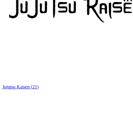
Jujutsu Kaisen
(
21
)