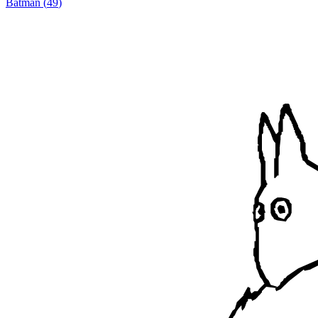
Batman
(
49
)