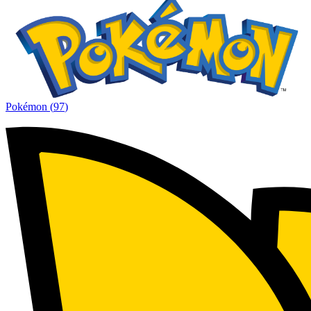
Pokémon
(
97
)