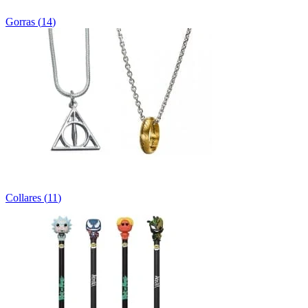
Gorras
(
14
)
Collares
(
11
)