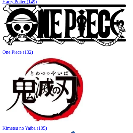
Harry Potter
(
149
)
One Piece
(
132
)
Kimetsu no Yaiba
(
105
)