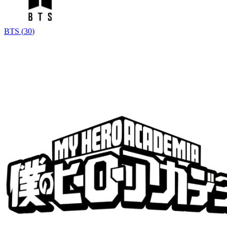
BTS
(
30
)