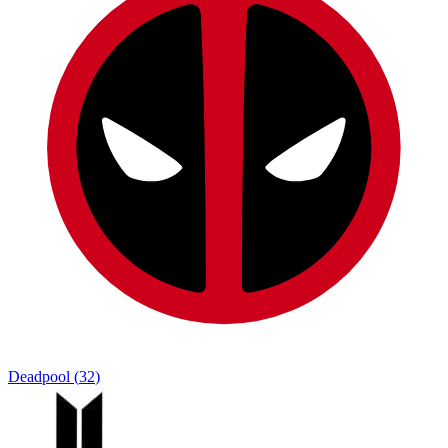
Deadpool
(
32
)