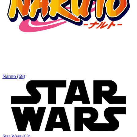
Naruto
(
69
)
Star Wars
(
63
)