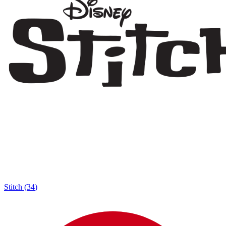
Stitch
(
34
)