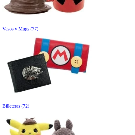
Vasos y Mugs
(
77
)
Billeteras
(
72
)