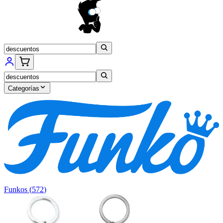
Categorías
Funkos
(
572
)