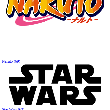
Naruto
(
69
)
Star Wars
(
63
)