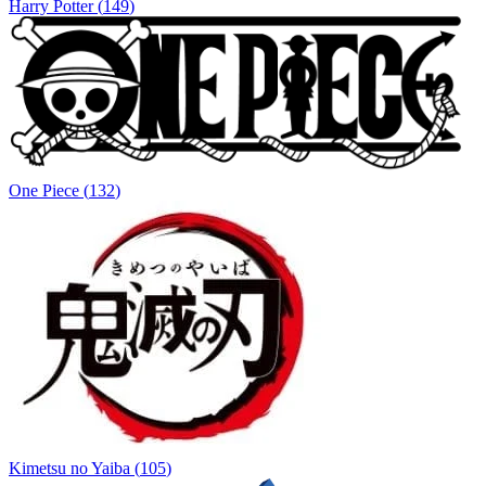
Harry Potter
(
149
)
One Piece
(
132
)
Kimetsu no Yaiba
(
105
)