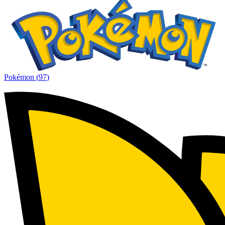
Pokémon
(
97
)