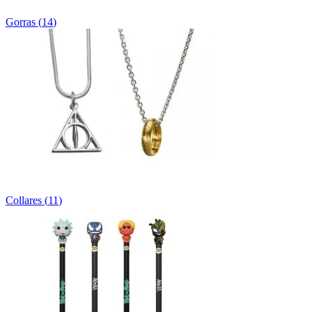
Gorras
(
14
)
Collares
(
11
)