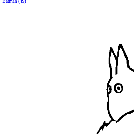
Batman
(
49
)