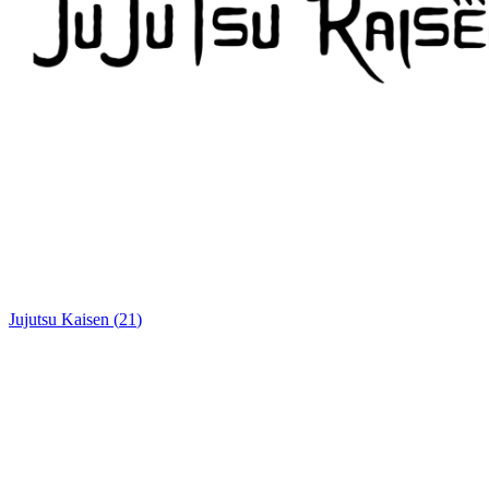
Jujutsu Kaisen
(
21
)