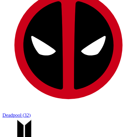
Deadpool
(
32
)