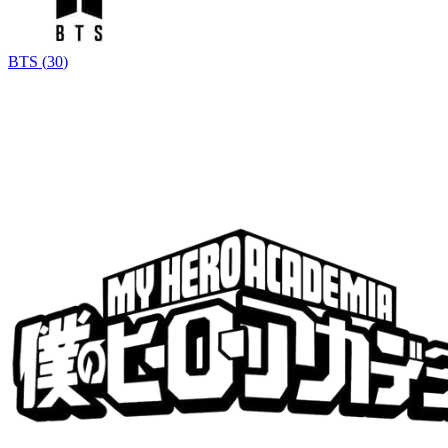
BTS
(
30
)