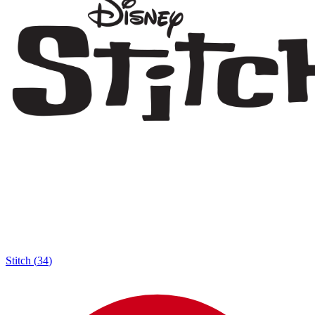
Stitch
(
34
)