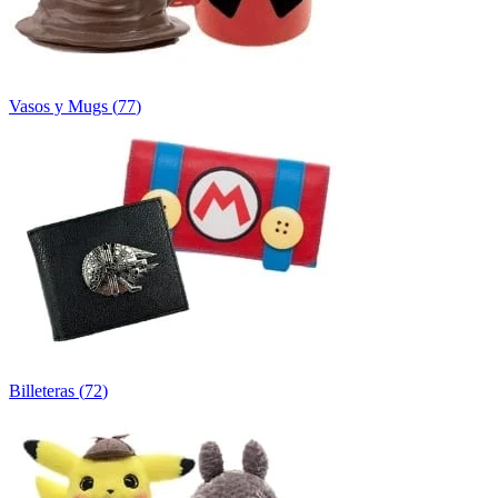
Vasos y Mugs
(
77
)
Billeteras
(
72
)