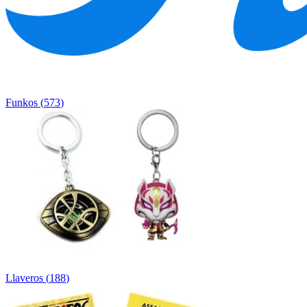
Funkos
(
573
)
Llaveros
(
188
)