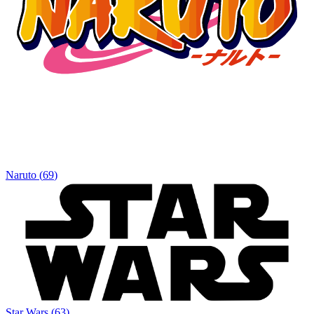
Naruto
(
69
)
Star Wars
(
63
)