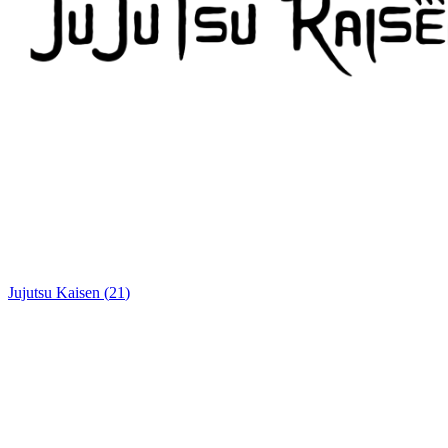
Jujutsu Kaisen
(
21
)