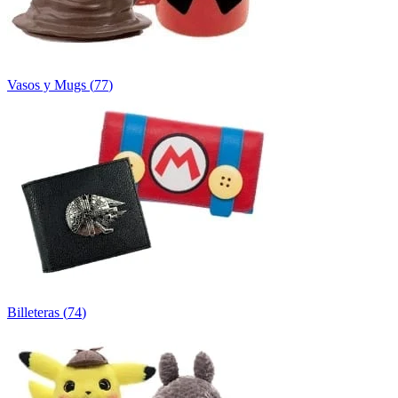
Vasos y Mugs
(
77
)
Billeteras
(
74
)