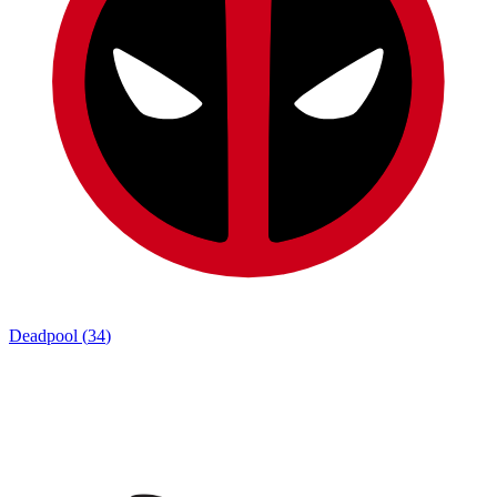
Deadpool
(
34
)