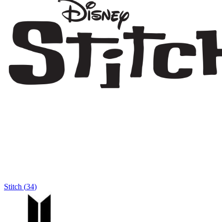
Stitch
(
34
)