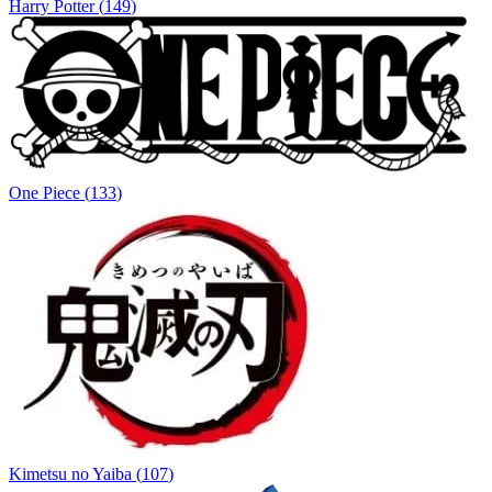
Harry Potter
(
149
)
One Piece
(
133
)
Kimetsu no Yaiba
(
107
)