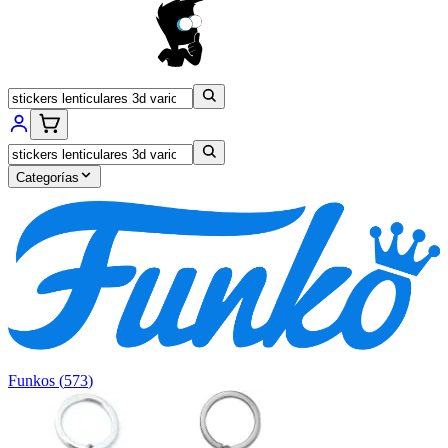
Categorías
Funkos
(
573
)