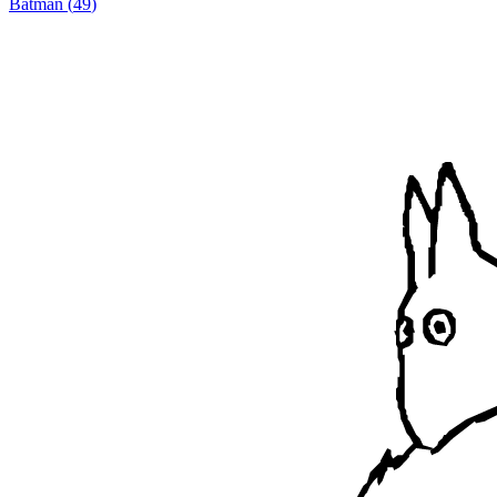
Batman
(
49
)