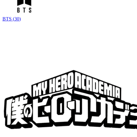
BTS
(
30
)