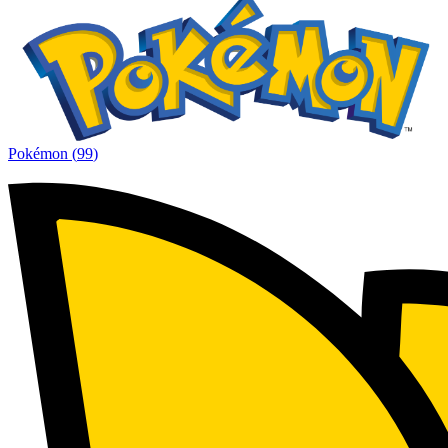
Pokémon
(
99
)