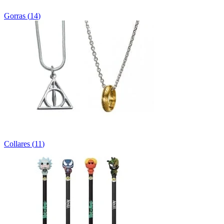
Gorras
(
14
)
Collares
(
11
)