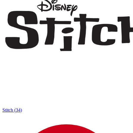
Stitch
(
34
)