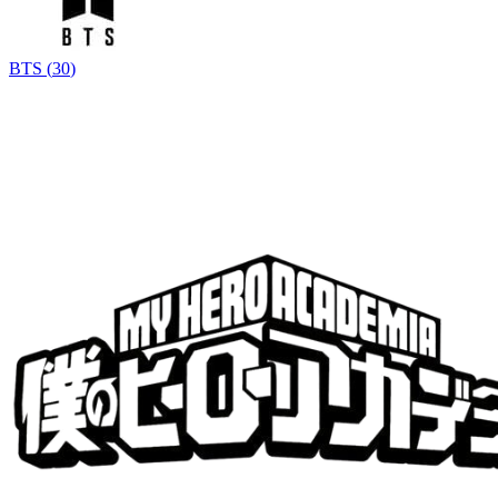
BTS
(
30
)