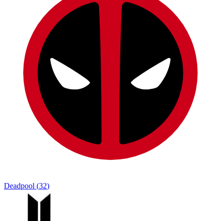
Deadpool
(
32
)