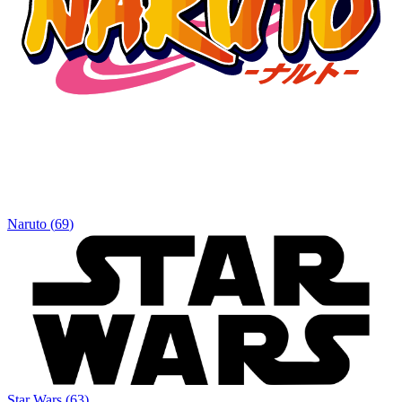
Naruto
(
69
)
Star Wars
(
63
)