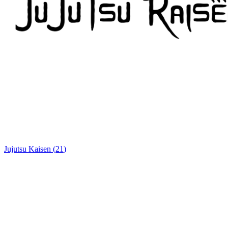
Jujutsu Kaisen
(
21
)