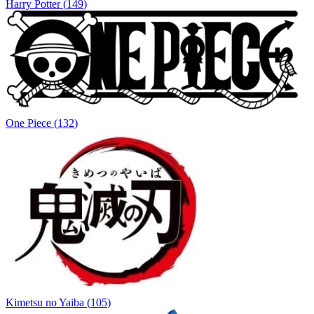
Harry Potter
(
149
)
One Piece
(
132
)
Kimetsu no Yaiba
(
105
)