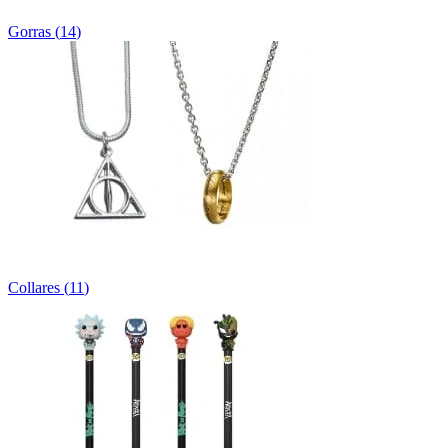
Gorras
(
14
)
Collares
(
11
)