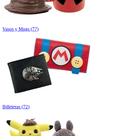
Vasos y Mugs
(
77
)
Billeteras
(
72
)