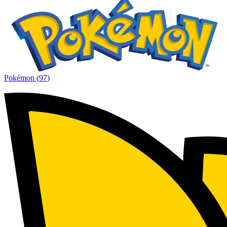
Pokémon
(
97
)