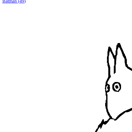
Batman
(
49
)