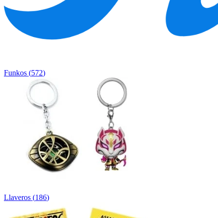
Funkos
(
572
)
Llaveros
(
186
)