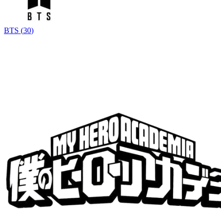
BTS
(
30
)