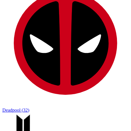
Deadpool
(
32
)