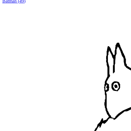
Batman
(
49
)