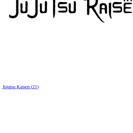
Jujutsu Kaisen
(
21
)