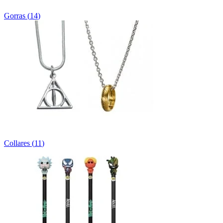
Gorras
(
14
)
Collares
(
11
)