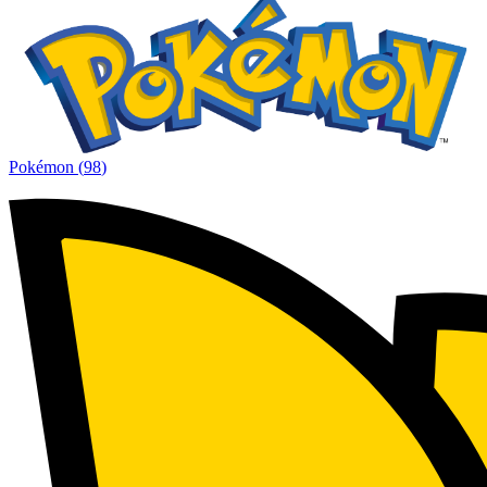
Pokémon
(
98
)