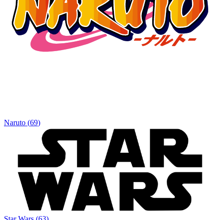
Naruto
(
69
)
Star Wars
(
63
)