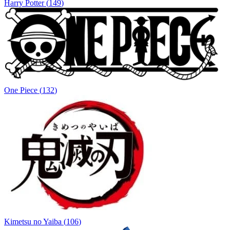
Harry Potter
(
149
)
One Piece
(
132
)
Kimetsu no Yaiba
(
106
)