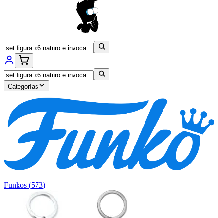
Categorías
Funkos
(
573
)