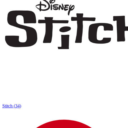
Stitch
(
34
)