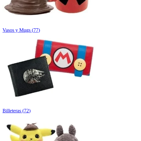
Vasos y Mugs
(
77
)
Billeteras
(
72
)