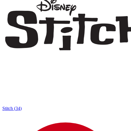
Stitch
(
34
)