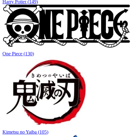
Harry Potter
(
149
)
One Piece
(
130
)
Kimetsu no Yaiba
(
105
)