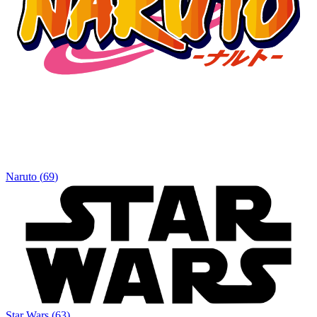
Naruto
(
69
)
Star Wars
(
63
)