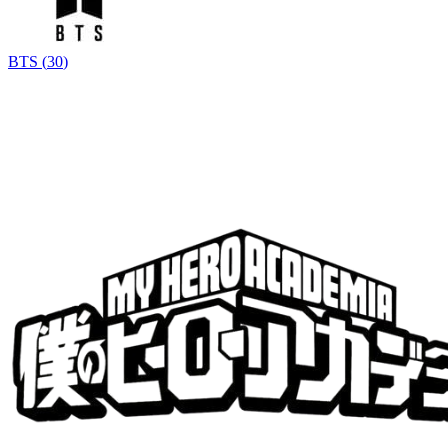
BTS
(
30
)