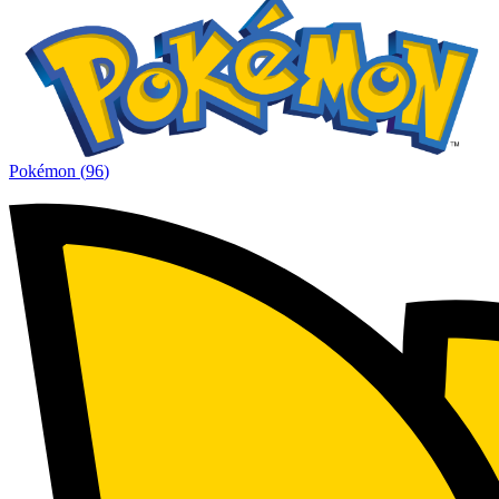
Pokémon
(
96
)