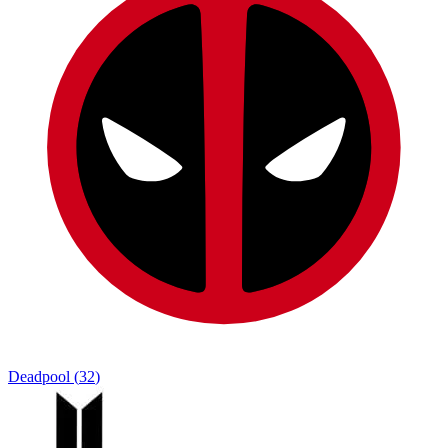
Deadpool
(
32
)