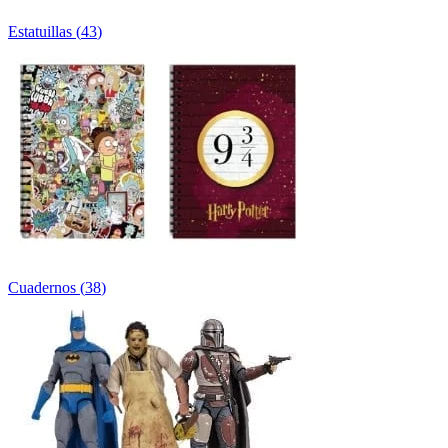
Estatuillas
(
43
)
Cuadernos
(
38
)