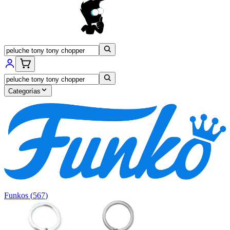
Categorías
Funkos
(
567
)