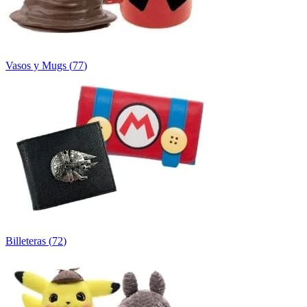
Vasos y Mugs
(
77
)
Billeteras
(
72
)