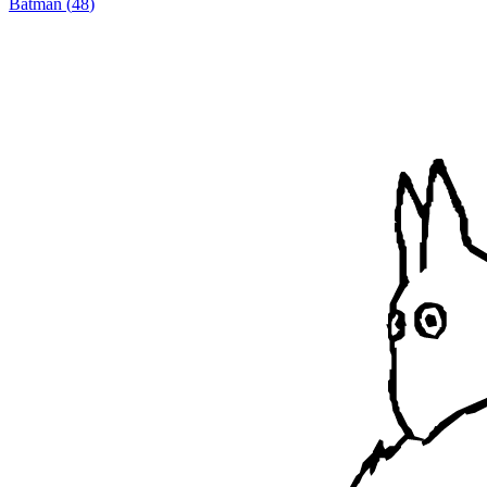
Batman
(
48
)