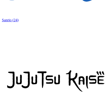
Sanrio
(
24
)