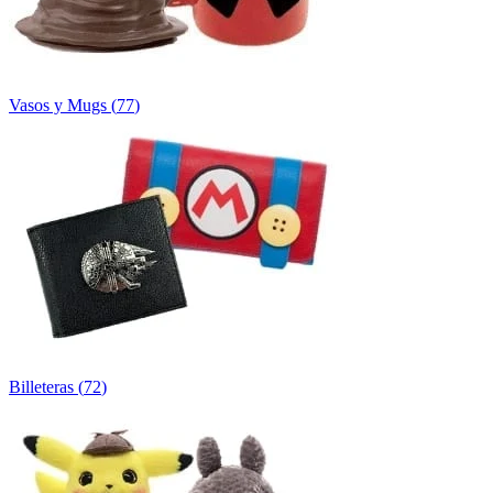
Vasos y Mugs
(
77
)
Billeteras
(
72
)