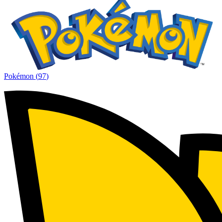
Pokémon
(
97
)