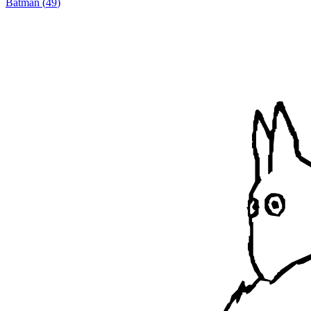
Batman
(
49
)