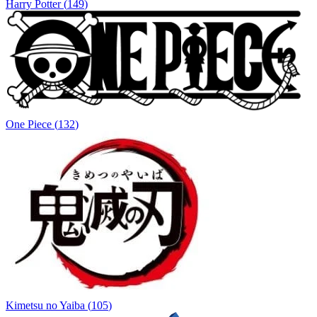
Harry Potter
(
149
)
One Piece
(
132
)
Kimetsu no Yaiba
(
105
)