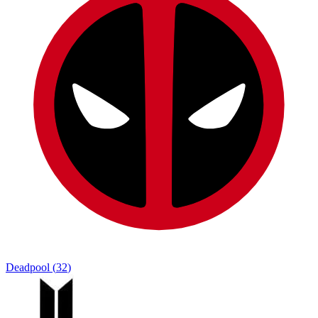
Deadpool
(
32
)