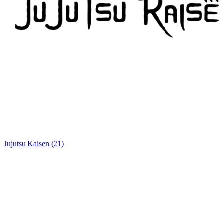
Jujutsu Kaisen
(
21
)