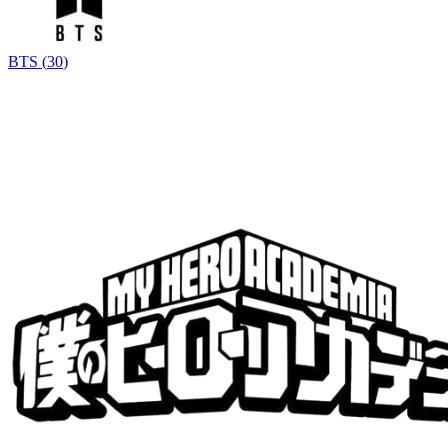
BTS
(
30
)