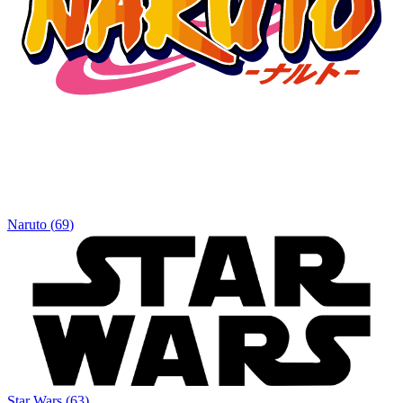
Naruto
(
69
)
Star Wars
(
63
)