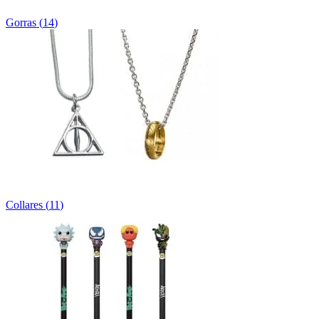
Gorras
(
14
)
Collares
(
11
)