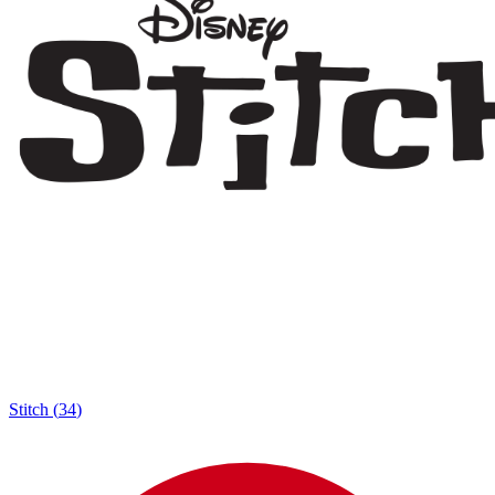
Stitch
(
34
)