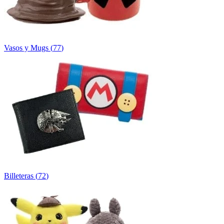
Vasos y Mugs
(
77
)
Billeteras
(
72
)