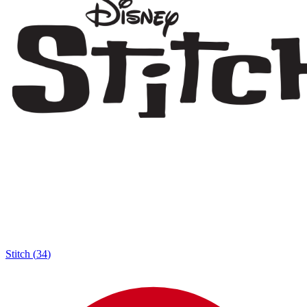
Stitch
(
34
)