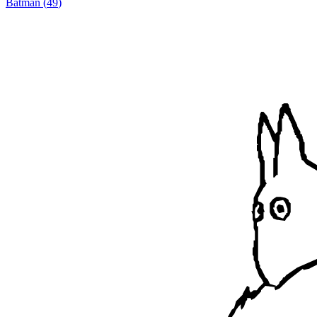
Batman
(
49
)