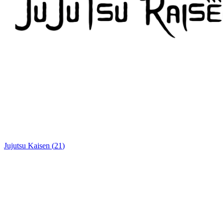
Jujutsu Kaisen
(
21
)