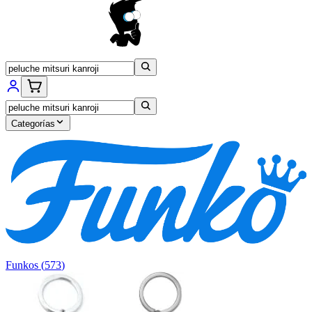
Categorías
Funkos
(
573
)