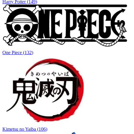
Harry Potter
(
149
)
One Piece
(
132
)
Kimetsu no Yaiba
(
106
)