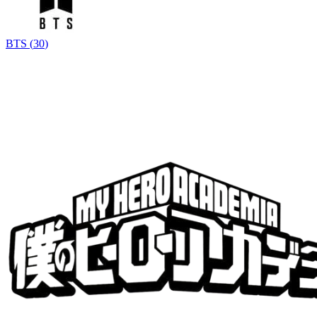
BTS
(
30
)