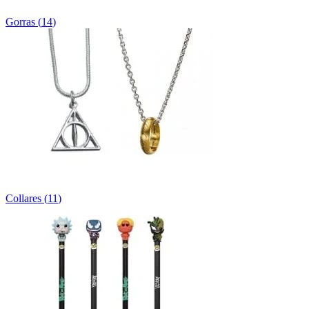
Gorras
(
14
)
Collares
(
11
)