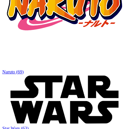
Naruto
(
69
)
Star Wars
(
63
)