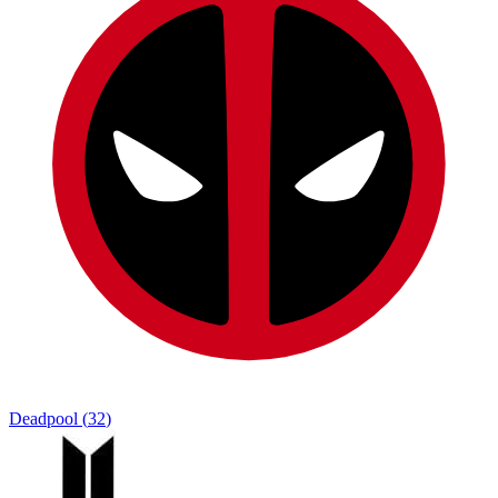
Deadpool
(
32
)