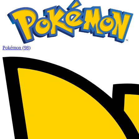
Pokémon
(
98
)