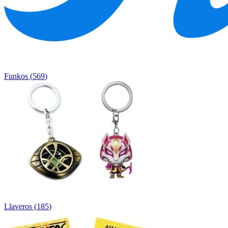
Funkos
(
569
)
Llaveros
(
185
)