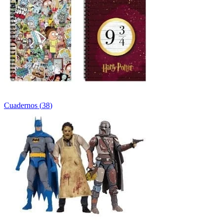
Cuadernos
(
38
)