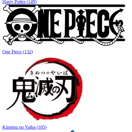
Harry Potter
(
149
)
One Piece
(
132
)
Kimetsu no Yaiba
(
105
)