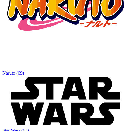
Naruto
(
69
)
Star Wars
(
63
)