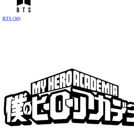
BTS
(
30
)