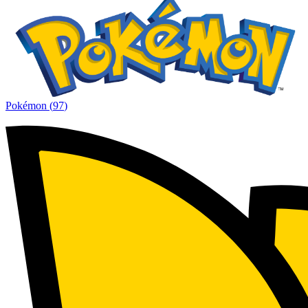
Pokémon
(
97
)