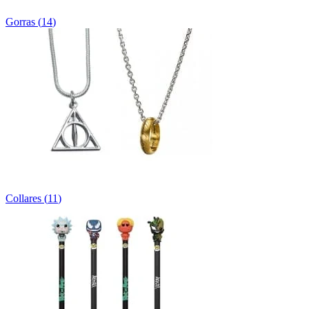
Gorras
(
14
)
Collares
(
11
)