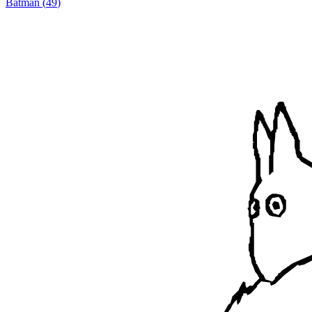
Batman
(
49
)