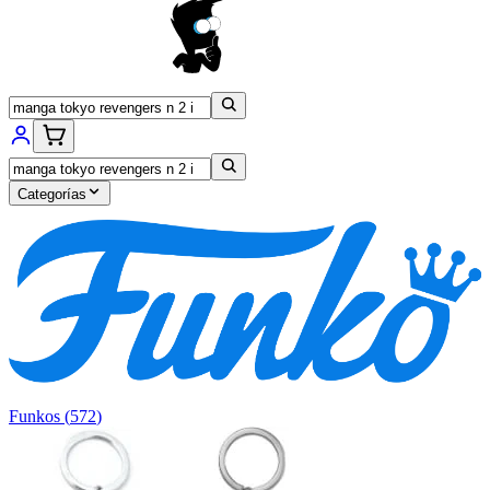
Categorías
Funkos
(
572
)