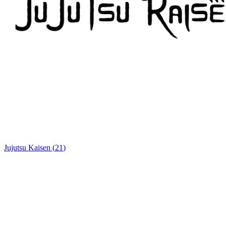
Jujutsu Kaisen
(
21
)