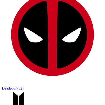
Deadpool
(
32
)