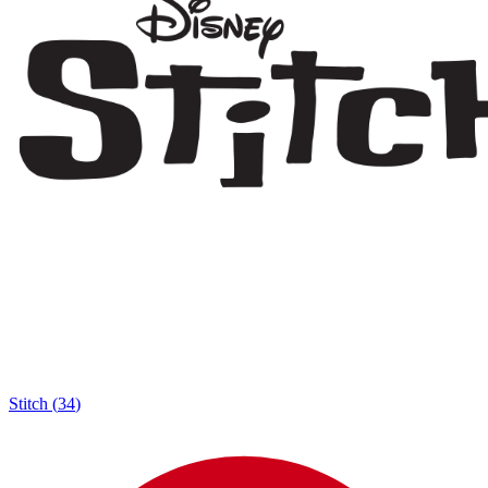
Stitch
(
34
)