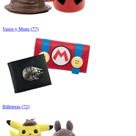
Vasos y Mugs
(
77
)
Billeteras
(
72
)