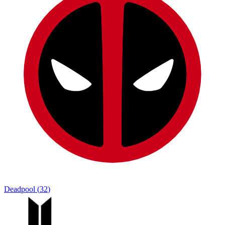
Deadpool
(
32
)