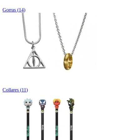
Gorras
(
14
)
Collares
(
11
)