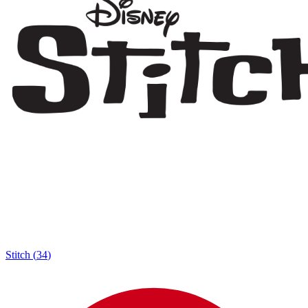
Stitch
(
34
)