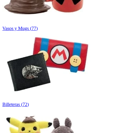
Vasos y Mugs
(
77
)
Billeteras
(
72
)