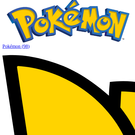
Pokémon
(
98
)