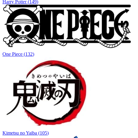
Harry Potter
(
149
)
One Piece
(
132
)
Kimetsu no Yaiba
(
105
)