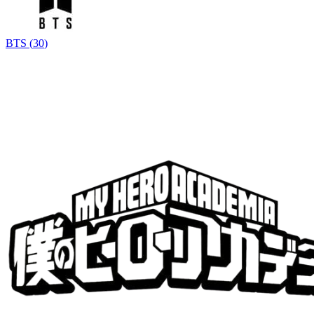
BTS
(
30
)