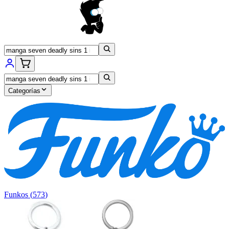
Categorías
Funkos
(
573
)