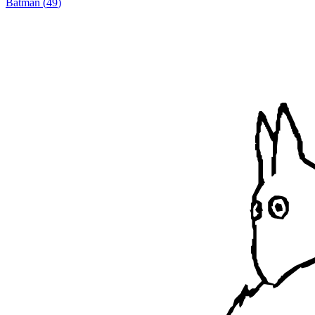
Batman
(
49
)