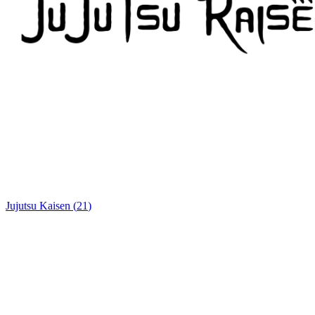
Jujutsu Kaisen
(
21
)