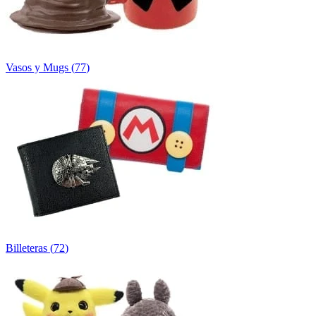
Vasos y Mugs
(
77
)
Billeteras
(
72
)