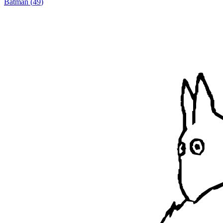
Batman
(
49
)