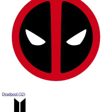
Deadpool
(
32
)