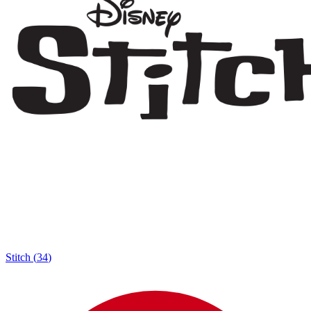
Stitch
(
34
)