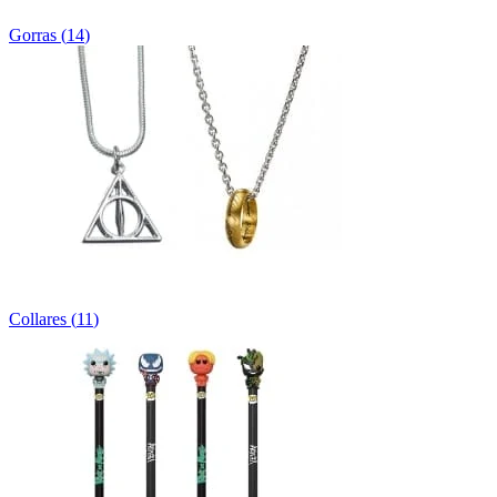
Gorras
(
14
)
Collares
(
11
)