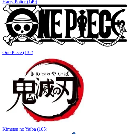
Harry Potter
(
149
)
One Piece
(
132
)
Kimetsu no Yaiba
(
105
)