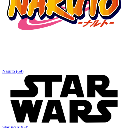
Naruto
(
69
)
Star Wars
(
63
)