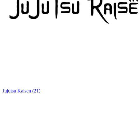
Jujutsu Kaisen
(
21
)