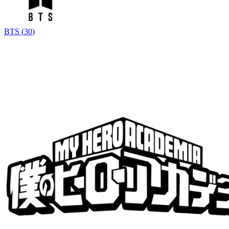
BTS
(
30
)