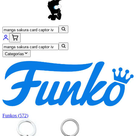
Categorías
Funkos
(
572
)