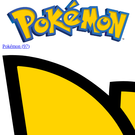
Pokémon
(
97
)