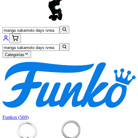
Categorías
Funkos
(
569
)