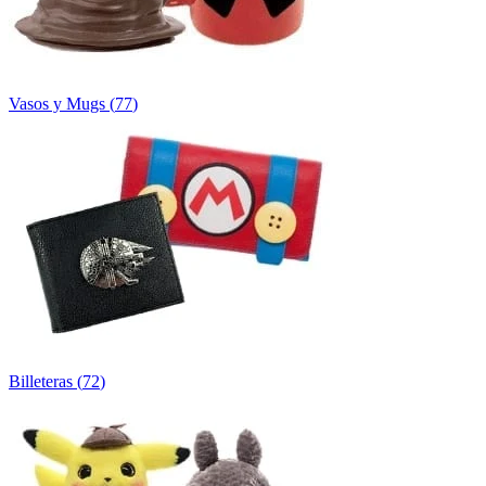
Vasos y Mugs
(
77
)
Billeteras
(
72
)