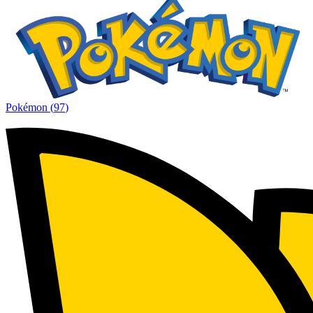
Pokémon
(
97
)