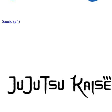
Sanrio
(
24
)