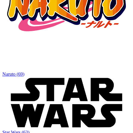
Naruto
(
69
)
Star Wars
(
63
)