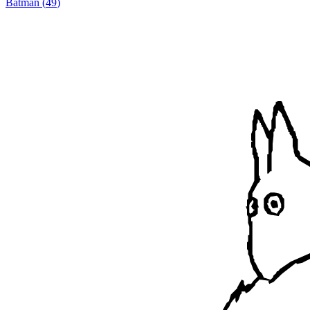
Batman
(
49
)