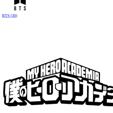
BTS
(
30
)