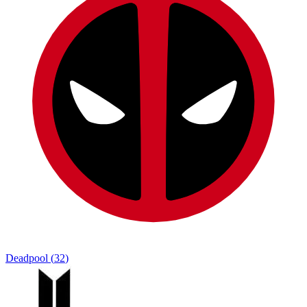
Deadpool
(
32
)