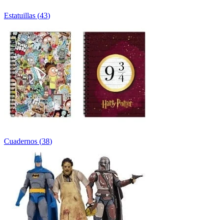
Estatuillas
(
43
)
Cuadernos
(
38
)