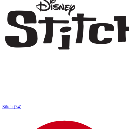
Stitch
(
34
)