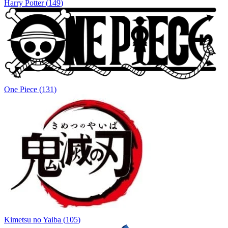
Harry Potter
(
149
)
One Piece
(
131
)
Kimetsu no Yaiba
(
105
)