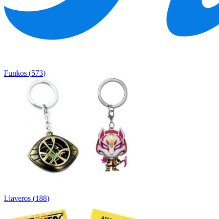
Funkos
(
573
)
Llaveros
(
188
)