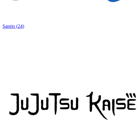
Sanrio
(
24
)