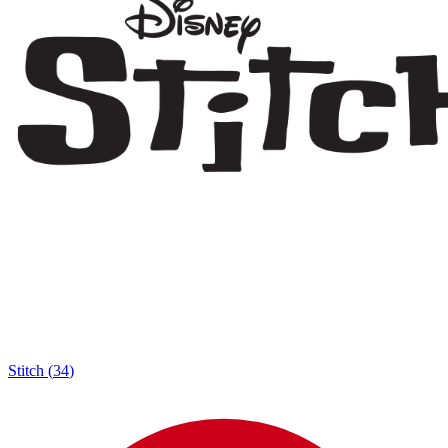
Stitch
(
34
)