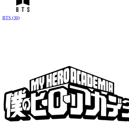
BTS
(
30
)