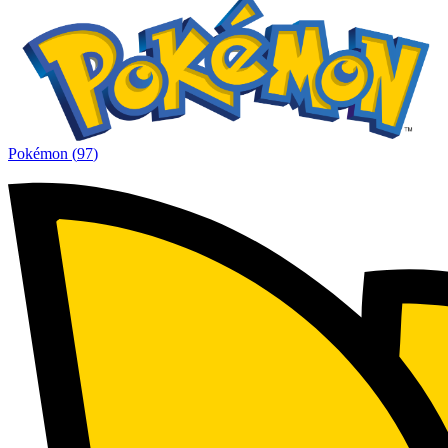
Pokémon
(
97
)