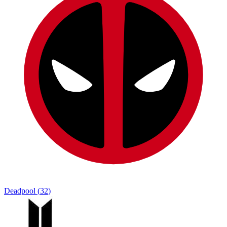
Deadpool
(
32
)