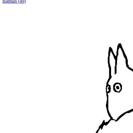
Batman
(
49
)