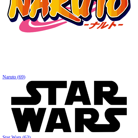
Naruto
(
69
)
Star Wars
(
63
)