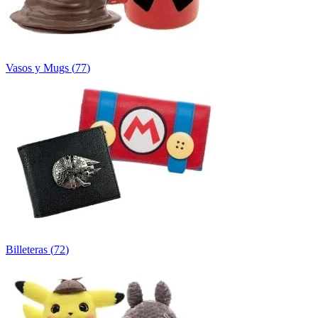
Vasos y Mugs
(
77
)
Billeteras
(
72
)