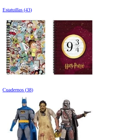
Estatuillas
(
43
)
Cuadernos
(
38
)