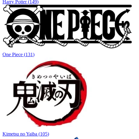
Harry Potter
(
149
)
One Piece
(
131
)
Kimetsu no Yaiba
(
105
)