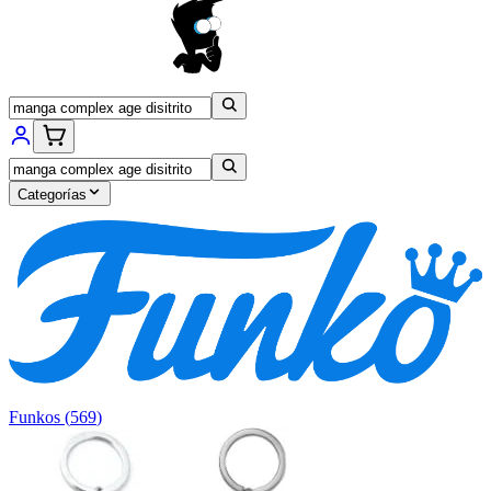
Categorías
Funkos
(
569
)