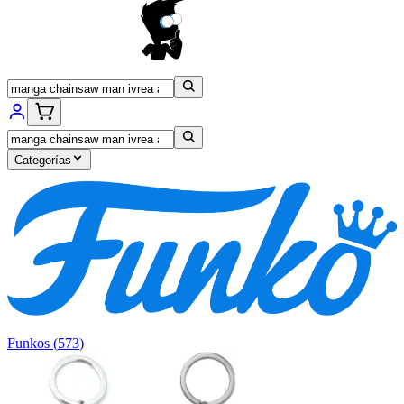
Categorías
Funkos
(
573
)