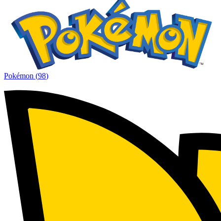
Pokémon
(
98
)