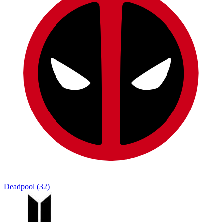
Deadpool
(
32
)