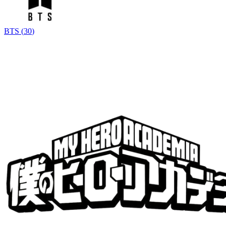
BTS
(
30
)