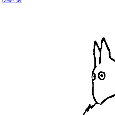
Batman
(
49
)