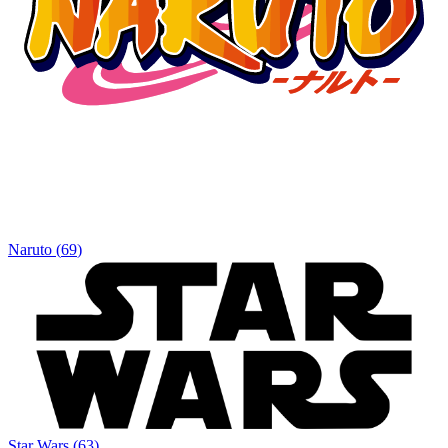
Naruto
(
69
)
Star Wars
(
63
)