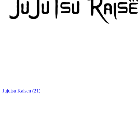
Jujutsu Kaisen
(
21
)