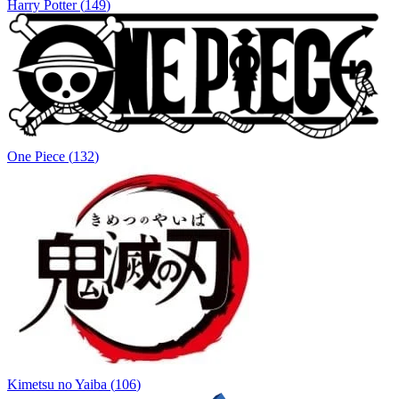
Harry Potter
(
149
)
One Piece
(
132
)
Kimetsu no Yaiba
(
106
)