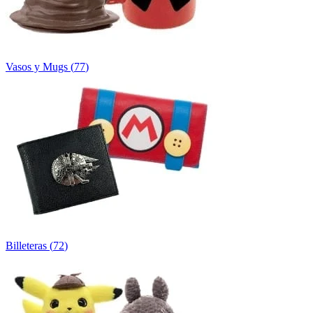
Vasos y Mugs
(
77
)
Billeteras
(
72
)