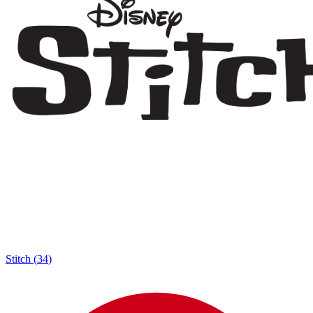
Stitch
(
34
)