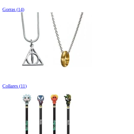
Gorras
(
14
)
Collares
(
11
)