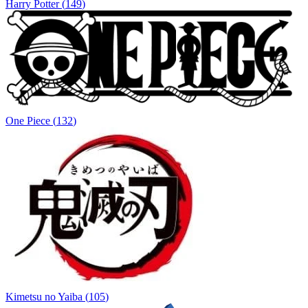
Harry Potter
(
149
)
One Piece
(
132
)
Kimetsu no Yaiba
(
105
)