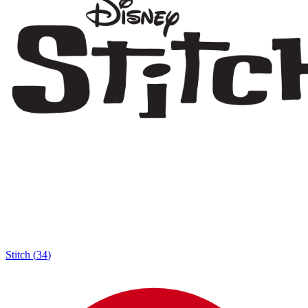
Stitch
(
34
)