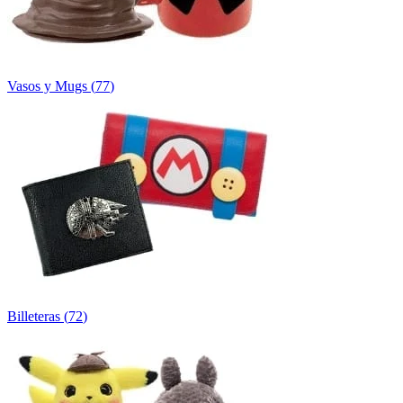
Vasos y Mugs
(
77
)
Billeteras
(
72
)