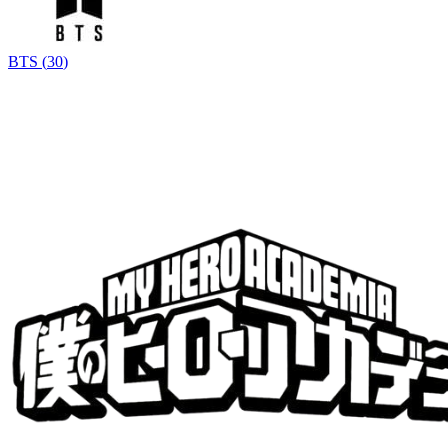
BTS
(
30
)