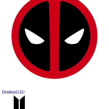
Deadpool
(
32
)