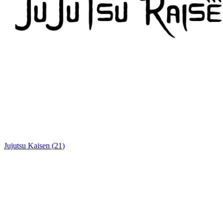
Jujutsu Kaisen
(
21
)