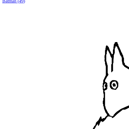
Batman
(
49
)