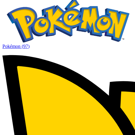
Pokémon
(
97
)