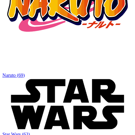
Naruto
(
69
)
Star Wars
(
63
)