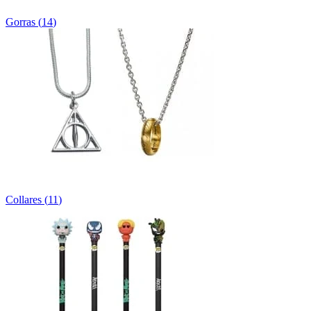
Gorras
(
14
)
Collares
(
11
)