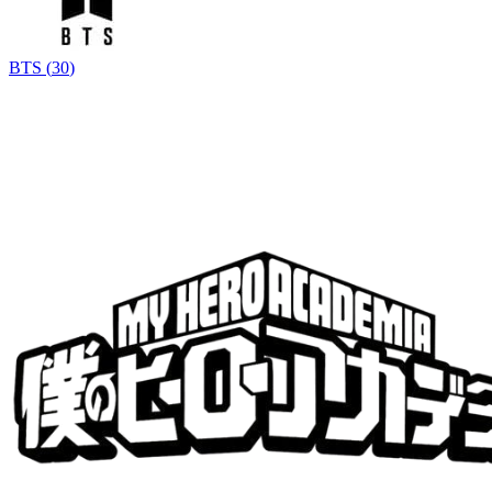
BTS
(
30
)