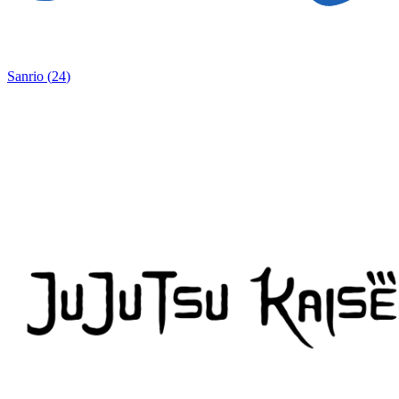
Sanrio
(
24
)