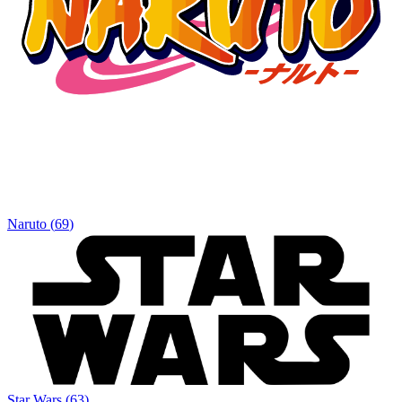
Naruto
(
69
)
Star Wars
(
63
)