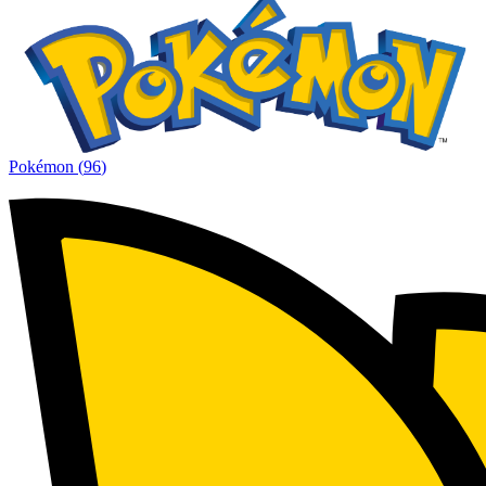
Pokémon
(
96
)