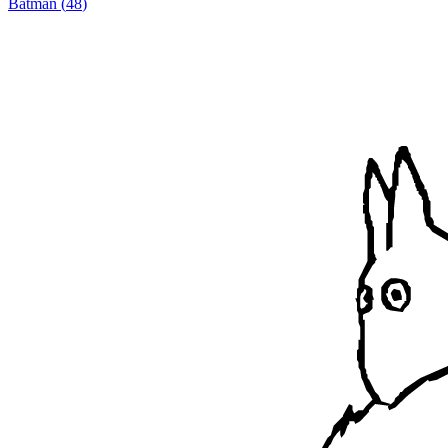
Batman
(
48
)