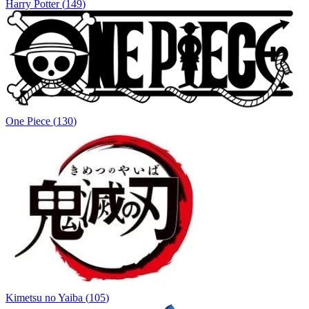
Harry Potter
(
149
)
One Piece
(
130
)
Kimetsu no Yaiba
(
105
)