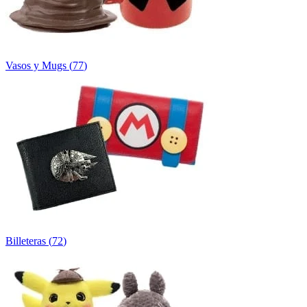
Vasos y Mugs
(
77
)
Billeteras
(
72
)