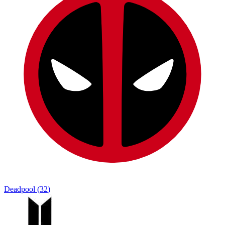
Deadpool
(
32
)