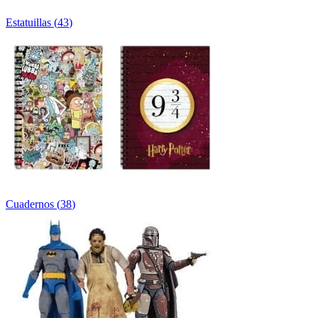
Estatuillas
(
43
)
Cuadernos
(
38
)