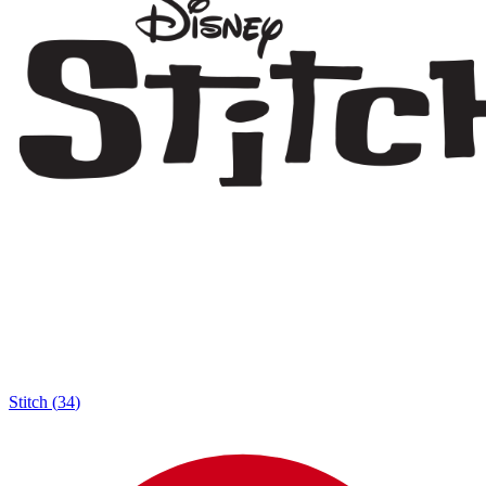
Stitch
(
34
)