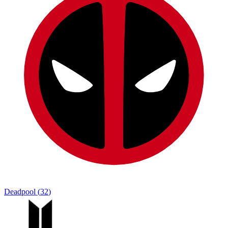
Deadpool
(
32
)