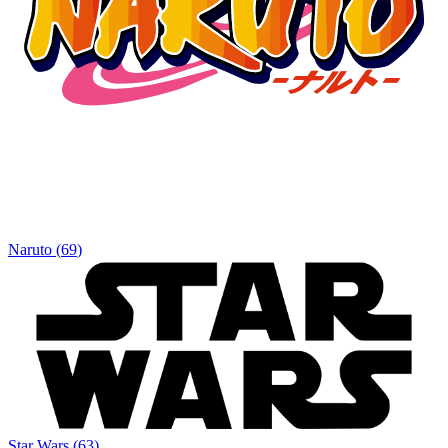
Naruto
(
69
)
Star Wars
(
63
)