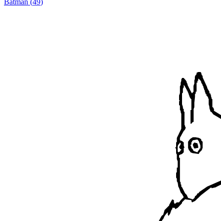
Batman
(
49
)