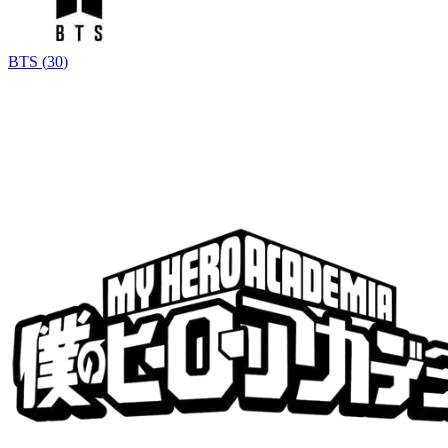
BTS
(
30
)