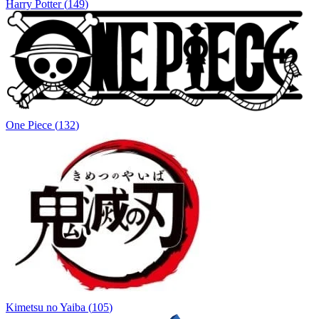
Harry Potter
(
149
)
One Piece
(
132
)
Kimetsu no Yaiba
(
105
)