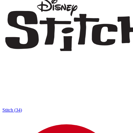
Stitch
(
34
)