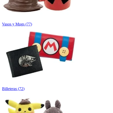
Vasos y Mugs
(
77
)
Billeteras
(
72
)