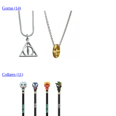
Gorras
(
14
)
Collares
(
11
)