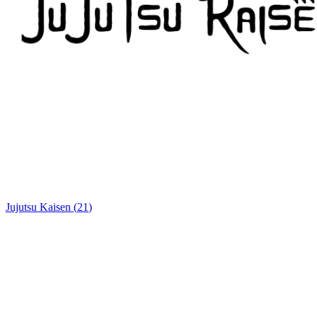
Jujutsu Kaisen
(
21
)