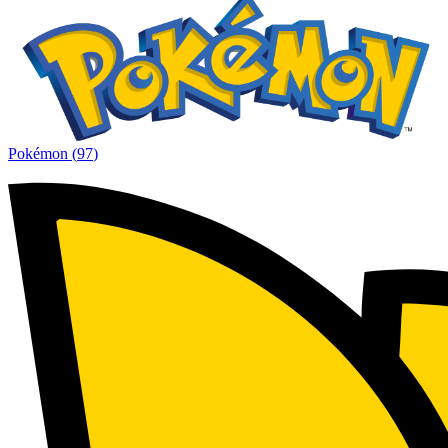
Pokémon
(
97
)