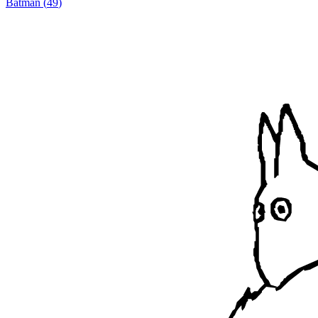
Batman
(
49
)