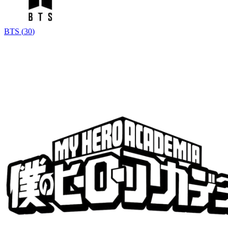
BTS
(
30
)