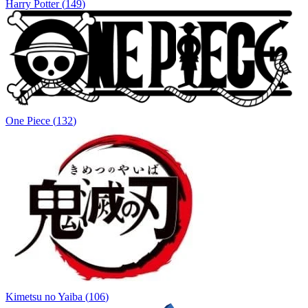
Harry Potter
(
149
)
One Piece
(
132
)
Kimetsu no Yaiba
(
106
)