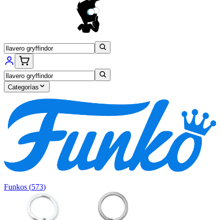
Categorías
Funkos
(
573
)