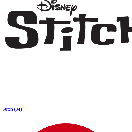
Stitch
(
34
)