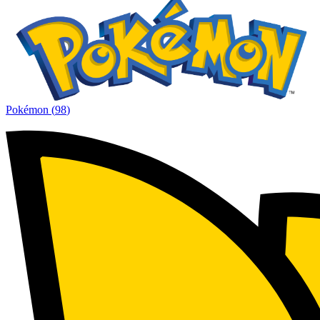
Pokémon
(
98
)