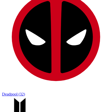
Deadpool
(
32
)