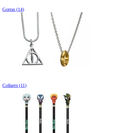
Gorras
(
14
)
Collares
(
11
)