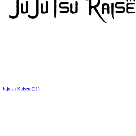
Jujutsu Kaisen
(
21
)