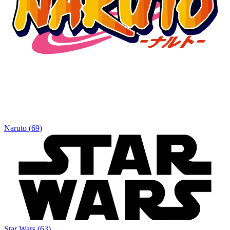
Naruto
(
69
)
Star Wars
(
63
)