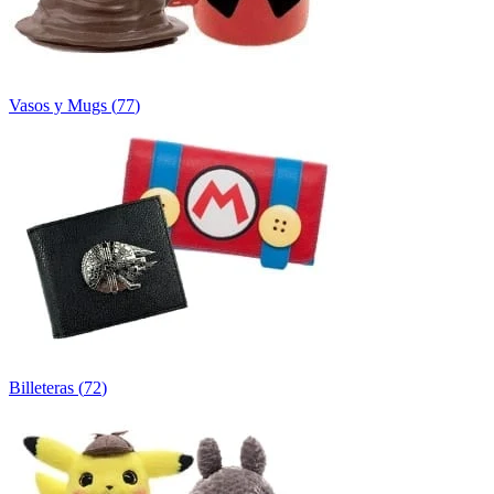
Vasos y Mugs
(
77
)
Billeteras
(
72
)