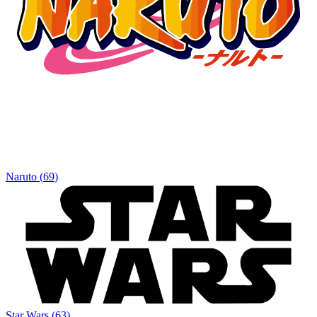
Naruto
(
69
)
Star Wars
(
63
)