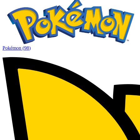
Pokémon
(
98
)