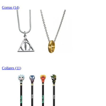
Gorras
(
14
)
Collares
(
11
)