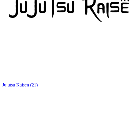
Jujutsu Kaisen
(
21
)