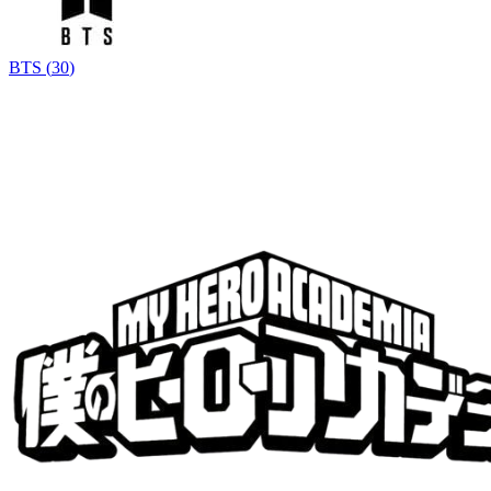
BTS
(
30
)