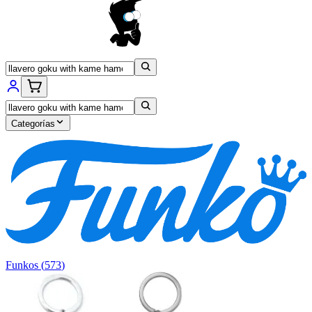
Categorías
Funkos
(
573
)