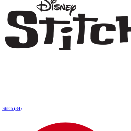
Stitch
(
34
)