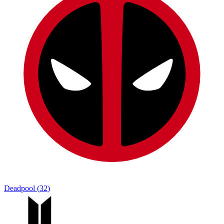
Deadpool
(
32
)