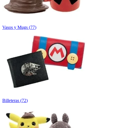
Vasos y Mugs
(
77
)
Billeteras
(
72
)