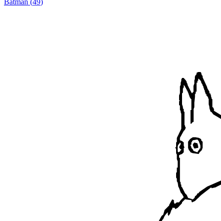
Batman
(
49
)