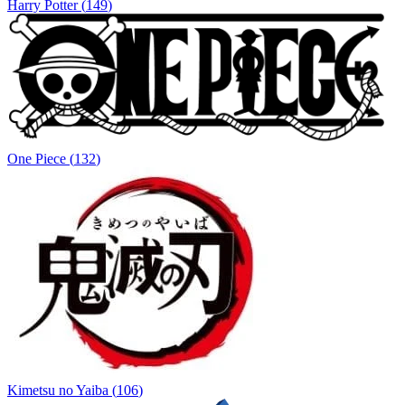
Harry Potter
(
149
)
One Piece
(
132
)
Kimetsu no Yaiba
(
106
)