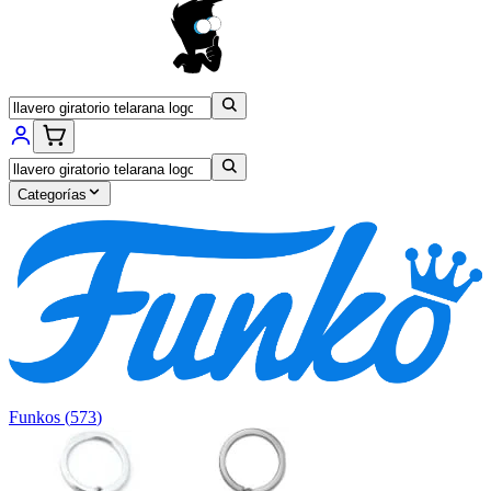
Categorías
Funkos
(
573
)