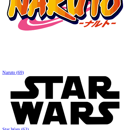
Naruto
(
69
)
Star Wars
(
63
)