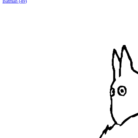
Batman
(
49
)