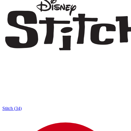
Stitch
(
34
)