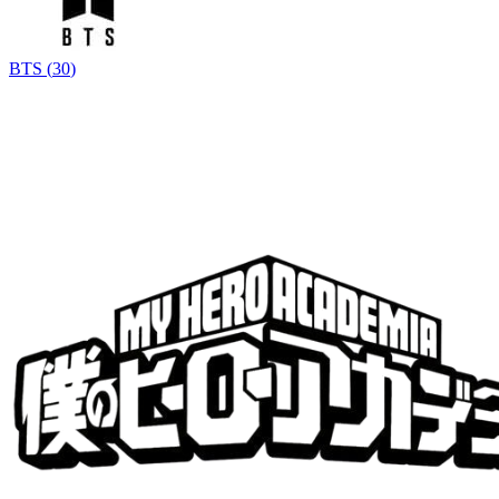
BTS
(
30
)