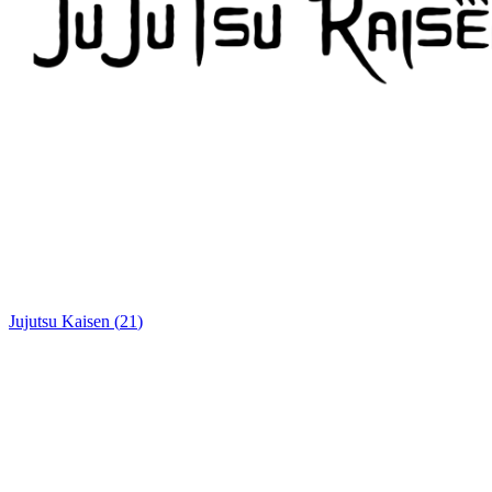
Jujutsu Kaisen
(
21
)