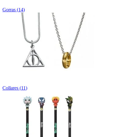
Gorras
(
14
)
Collares
(
11
)