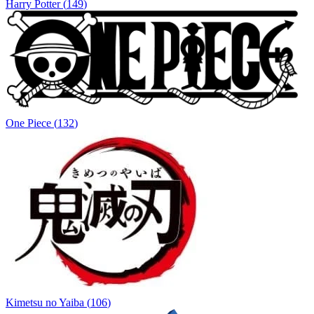
Harry Potter
(
149
)
One Piece
(
132
)
Kimetsu no Yaiba
(
106
)