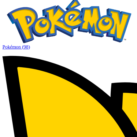
Pokémon
(
98
)