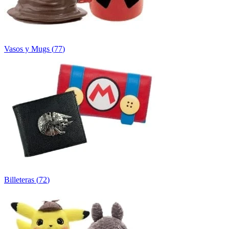
Vasos y Mugs
(
77
)
Billeteras
(
72
)