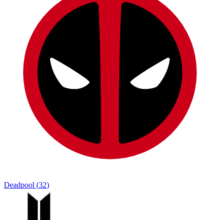
Deadpool
(
32
)