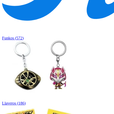
Funkos
(
572
)
Llaveros
(
186
)