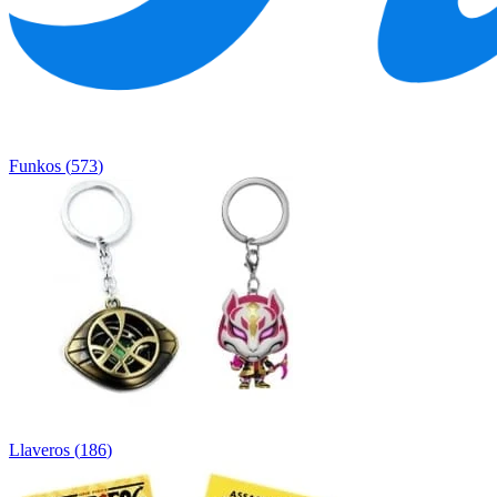
Funkos
(
573
)
Llaveros
(
186
)