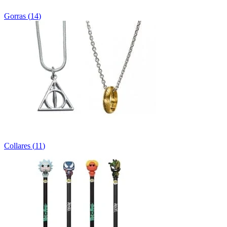
Gorras
(
14
)
Collares
(
11
)