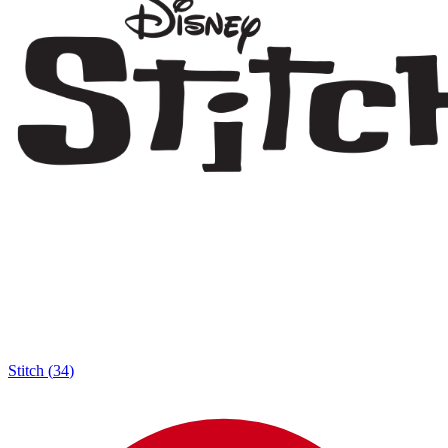
Stitch
(
34
)