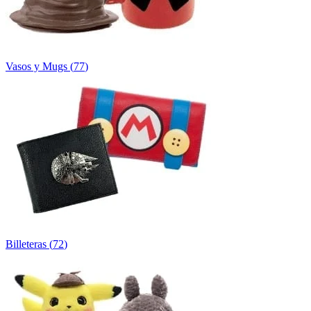
Vasos y Mugs
(
77
)
Billeteras
(
72
)