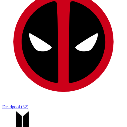
Deadpool
(
32
)