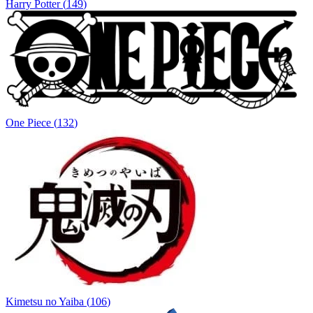
Harry Potter
(
149
)
One Piece
(
132
)
Kimetsu no Yaiba
(
106
)