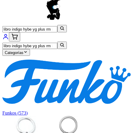
Categorías
Funkos
(
573
)