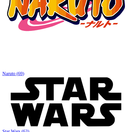
Naruto
(
69
)
Star Wars
(
63
)