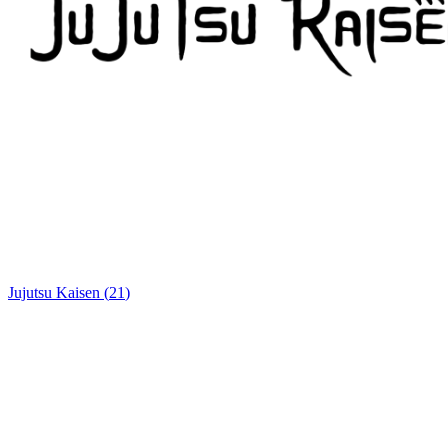
Jujutsu Kaisen
(
21
)