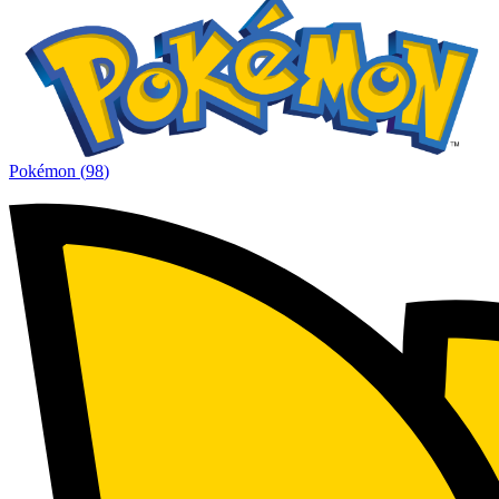
Pokémon
(
98
)