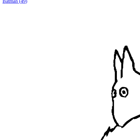
Batman
(
49
)