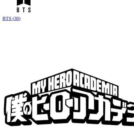
BTS
(
30
)