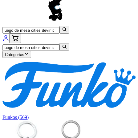
Categorías
Funkos
(
569
)