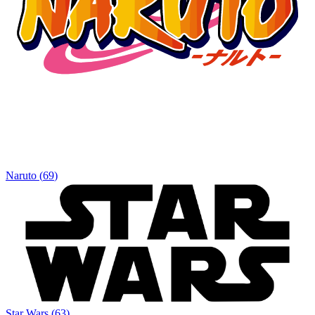
Naruto
(
69
)
Star Wars
(
63
)