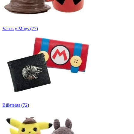
Vasos y Mugs
(
77
)
Billeteras
(
72
)