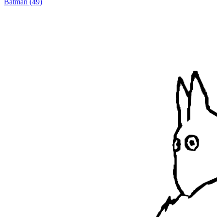
Batman
(
49
)