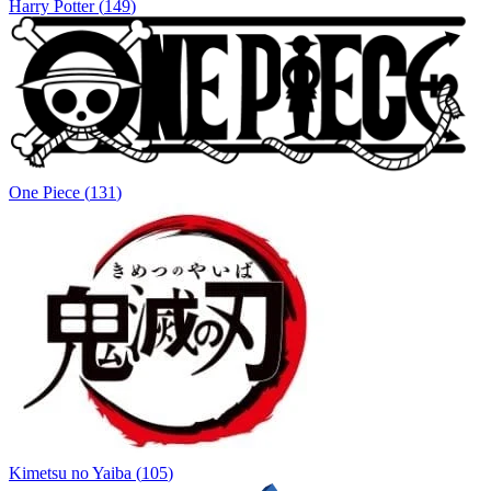
Harry Potter
(
149
)
One Piece
(
131
)
Kimetsu no Yaiba
(
105
)