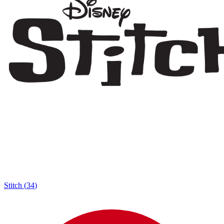
Stitch
(
34
)