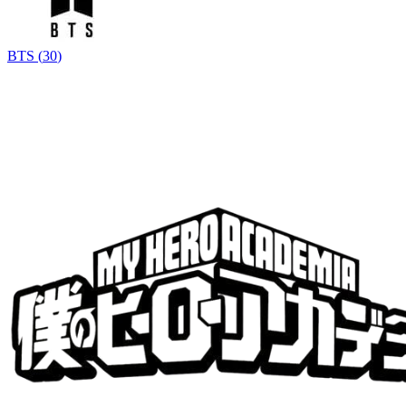
BTS
(
30
)