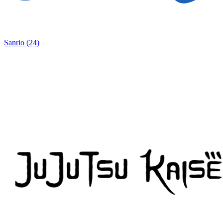
Sanrio
(
24
)