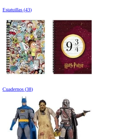
Estatuillas
(
43
)
Cuadernos
(
38
)