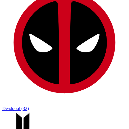
Deadpool
(
32
)