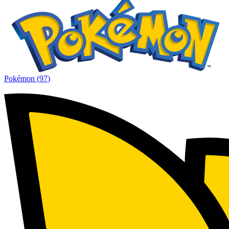
Pokémon
(
97
)