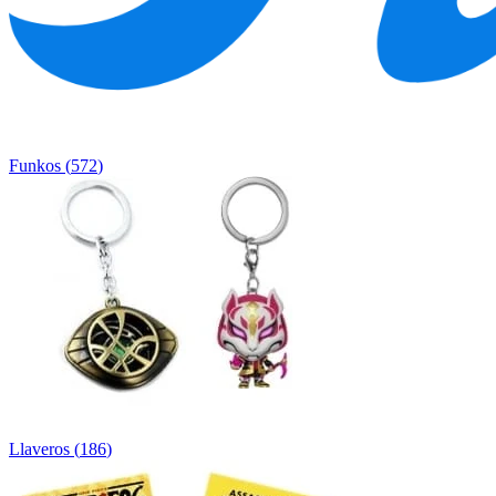
Funkos
(
572
)
Llaveros
(
186
)