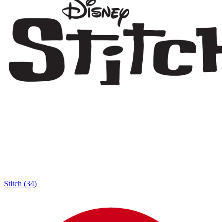
Stitch
(
34
)