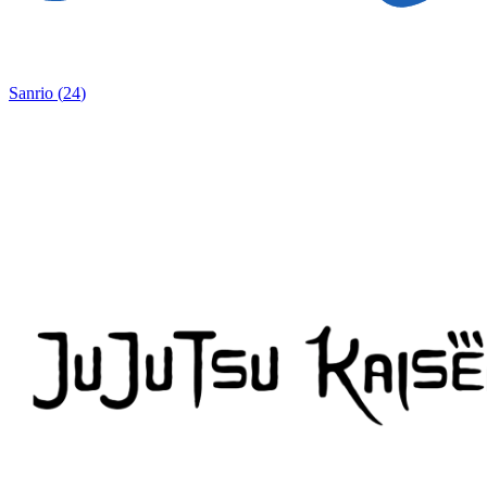
Sanrio
(
24
)