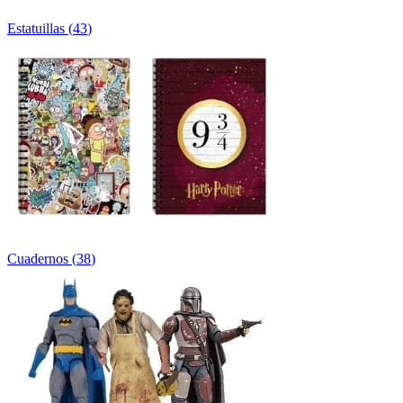
Estatuillas
(
43
)
Cuadernos
(
38
)