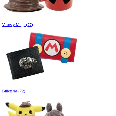
Vasos y Mugs
(
77
)
Billeteras
(
72
)