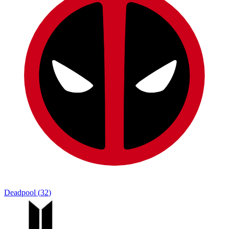
Deadpool
(
32
)