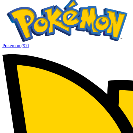
Pokémon
(
97
)