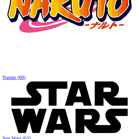
Naruto
(
69
)
Star Wars
(
63
)