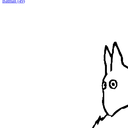
Batman
(
49
)