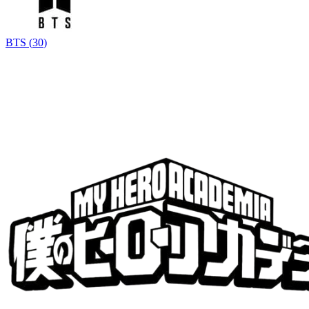
BTS
(
30
)