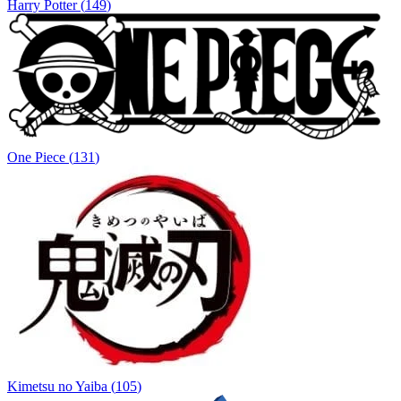
Harry Potter
(
149
)
One Piece
(
131
)
Kimetsu no Yaiba
(
105
)