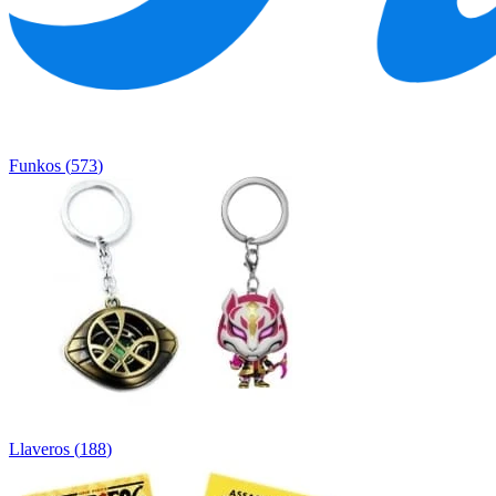
Funkos
(
573
)
Llaveros
(
188
)