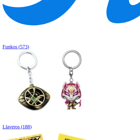
Funkos
(
573
)
Llaveros
(
188
)