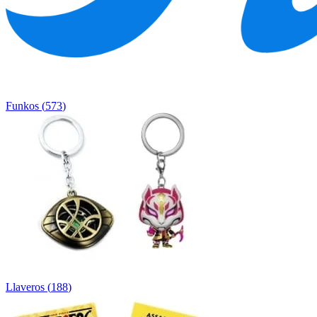
Funkos
(
573
)
Llaveros
(
188
)