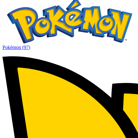
Pokémon
(
97
)