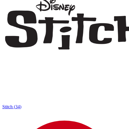
Stitch
(
34
)