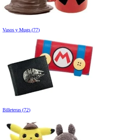
Vasos y Mugs
(
77
)
Billeteras
(
72
)