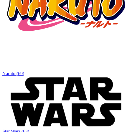
Naruto
(
69
)
Star Wars
(
63
)