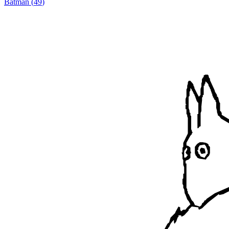
Batman
(
49
)