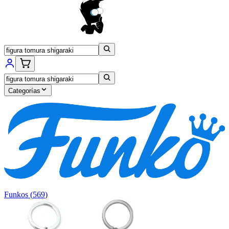
Categorías
Funkos
(
569
)