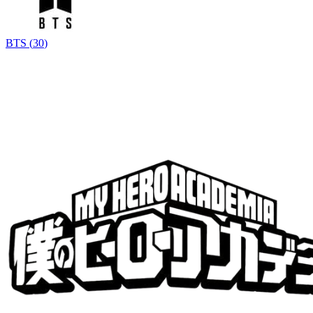
BTS
(
30
)