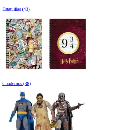
Estatuillas
(
43
)
Cuadernos
(
38
)