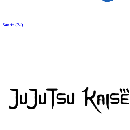
Sanrio
(
24
)