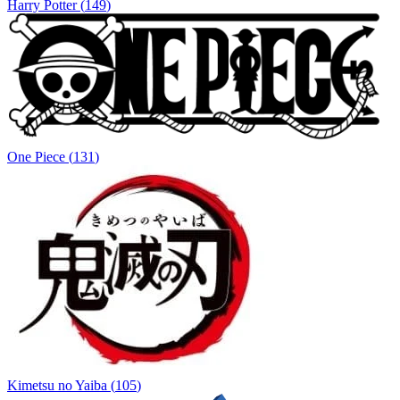
Harry Potter
(
149
)
One Piece
(
131
)
Kimetsu no Yaiba
(
105
)