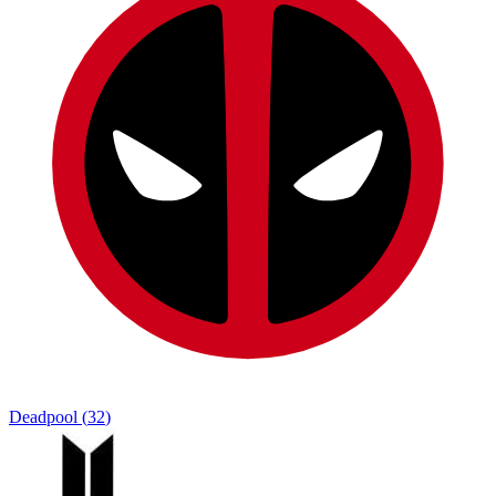
Deadpool
(
32
)