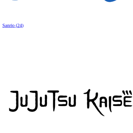
Sanrio
(
24
)