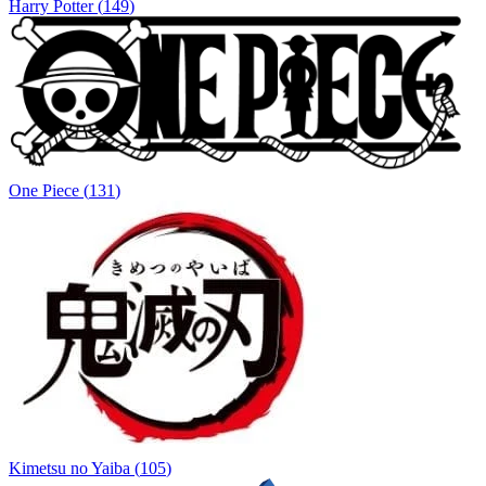
Harry Potter
(
149
)
One Piece
(
131
)
Kimetsu no Yaiba
(
105
)