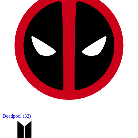
Deadpool
(
32
)