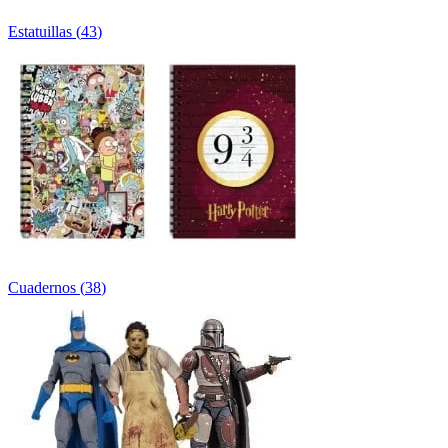
Estatuillas
(
43
)
Cuadernos
(
38
)