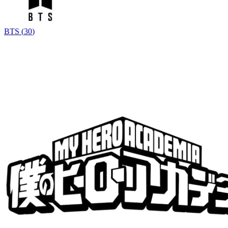
BTS
(
30
)