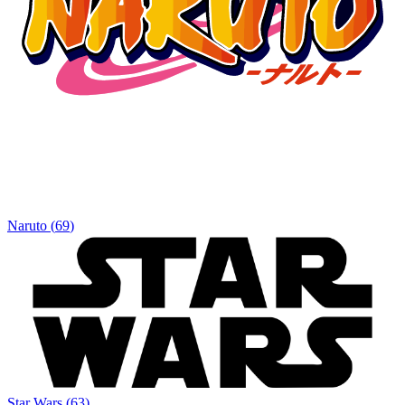
Naruto
(
69
)
Star Wars
(
63
)