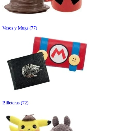
Vasos y Mugs
(
77
)
Billeteras
(
72
)