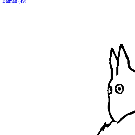
Batman
(
49
)