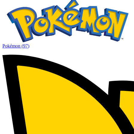
Pokémon
(
97
)