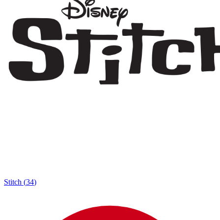
Stitch
(
34
)