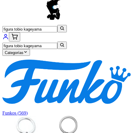
Categorías
Funkos
(
569
)