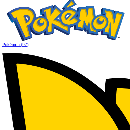
Pokémon
(
97
)