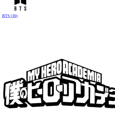
BTS
(
30
)