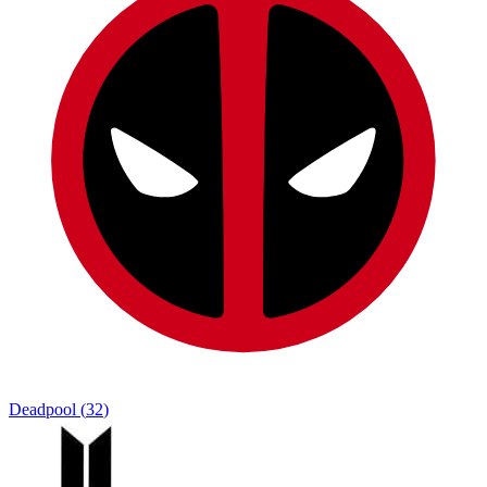
Deadpool
(
32
)