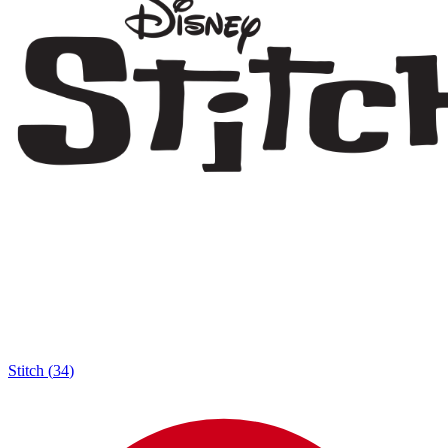
Stitch
(
34
)