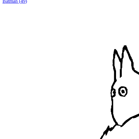
Batman
(
49
)