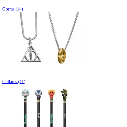
Gorras
(
14
)
Collares
(
11
)