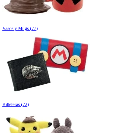
Vasos y Mugs
(
77
)
Billeteras
(
72
)