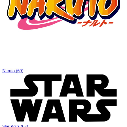
Naruto
(
69
)
Star Wars
(
63
)