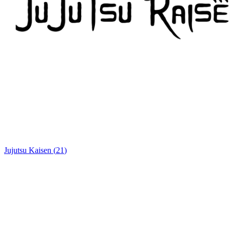
Jujutsu Kaisen
(
21
)