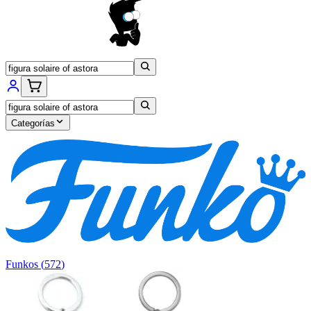
Categorías
Funkos
(
572
)