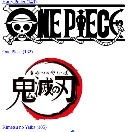
Harry Potter
(
149
)
One Piece
(
132
)
Kimetsu no Yaiba
(
105
)