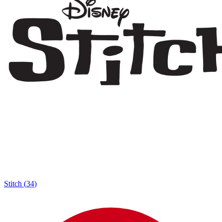
Stitch
(
34
)