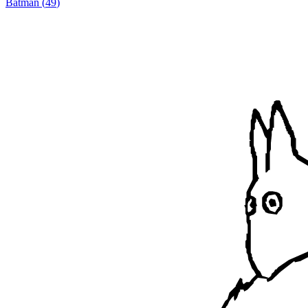
Batman
(
49
)