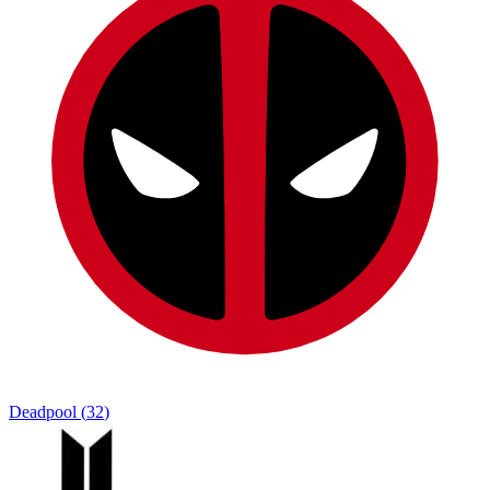
Deadpool
(
32
)