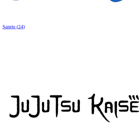
Sanrio
(
24
)