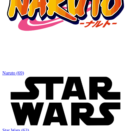
Naruto
(
69
)
Star Wars
(
63
)