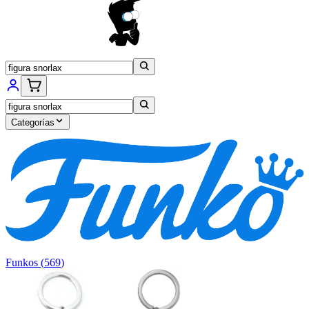
Categorías
Funkos
(
569
)