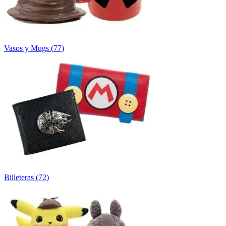
Vasos y Mugs
(
77
)
Billeteras
(
72
)