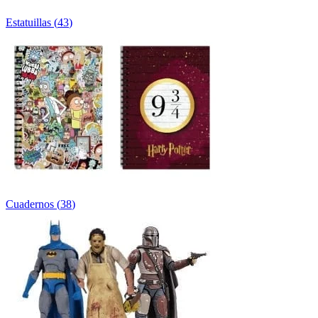
Estatuillas
(
43
)
Cuadernos
(
38
)