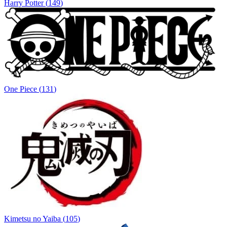
Harry Potter
(
149
)
One Piece
(
131
)
Kimetsu no Yaiba
(
105
)