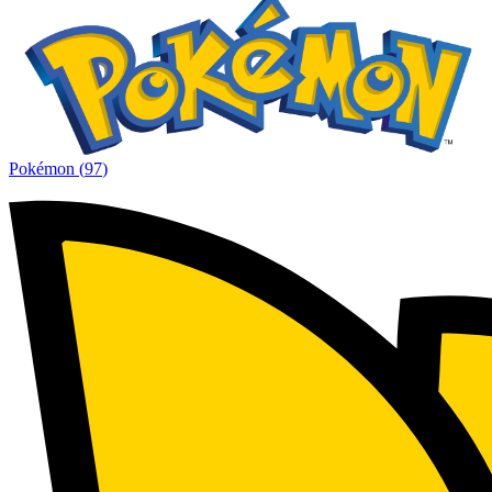
Pokémon
(
97
)