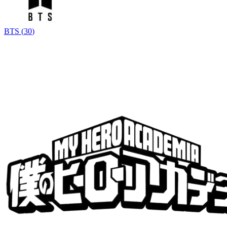
BTS
(
30
)