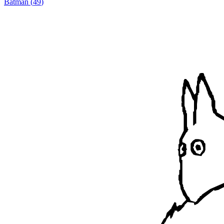
Batman
(
49
)