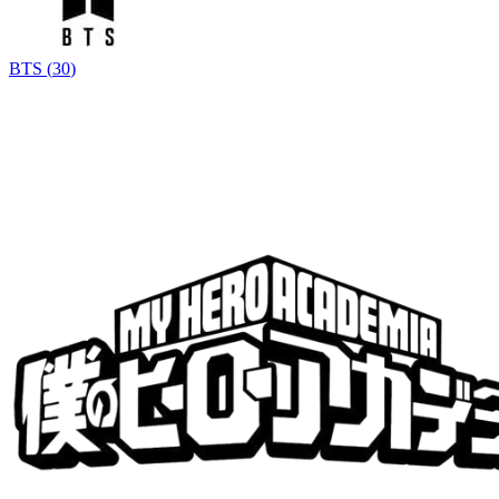
BTS
(
30
)