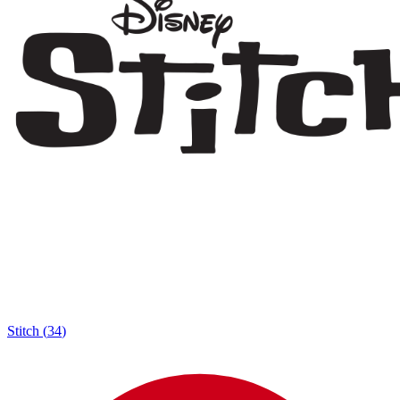
Stitch
(
34
)