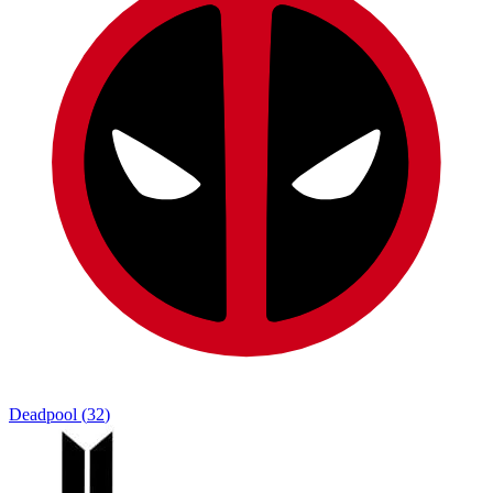
Deadpool
(
32
)