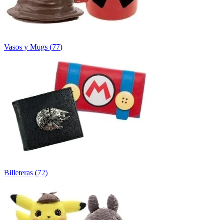
Vasos y Mugs
(
77
)
Billeteras
(
72
)