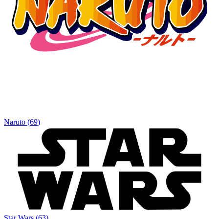
Naruto
(
69
)
Star Wars
(
63
)