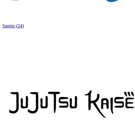
Sanrio
(
24
)