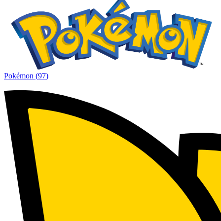
Pokémon
(
97
)