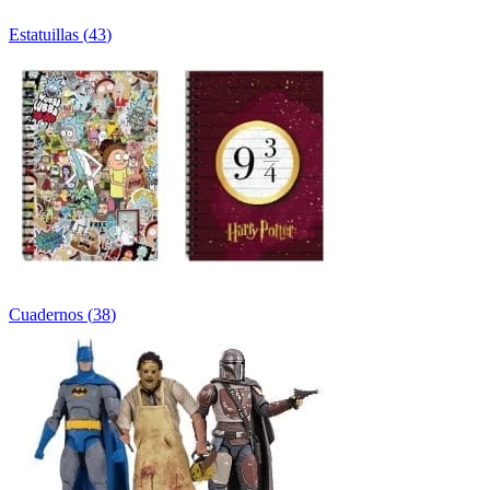
Estatuillas
(
43
)
Cuadernos
(
38
)