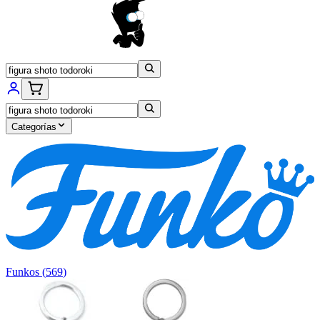
Categorías
Funkos
(
569
)