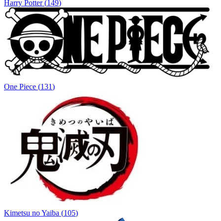
Harry Potter
(
149
)
One Piece
(
131
)
Kimetsu no Yaiba
(
105
)