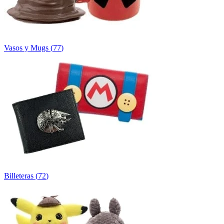
Vasos y Mugs
(
77
)
Billeteras
(
72
)