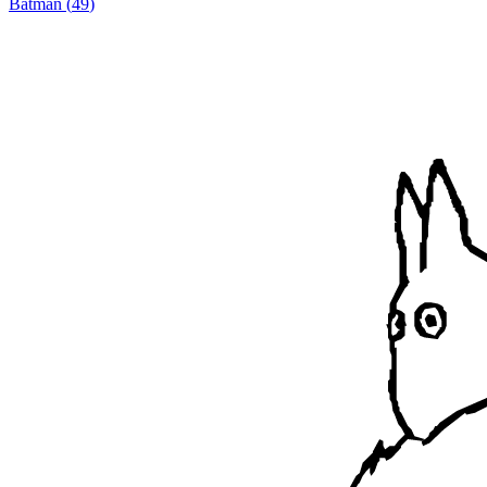
Batman
(
49
)