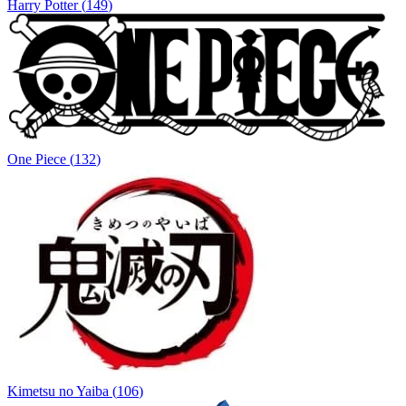
Harry Potter
(
149
)
One Piece
(
132
)
Kimetsu no Yaiba
(
106
)