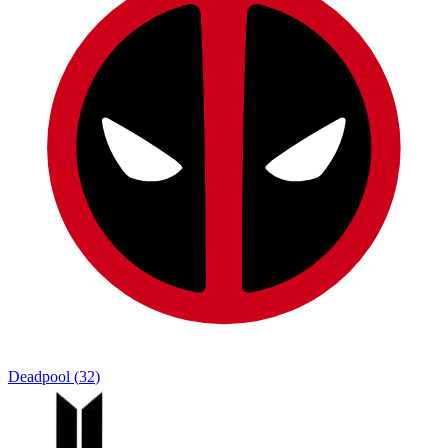
Deadpool
(
32
)