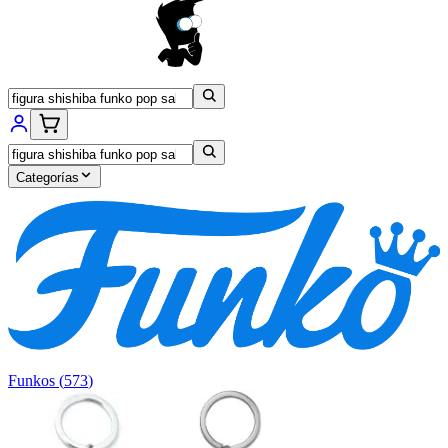
Categorías
Funkos
(
573
)