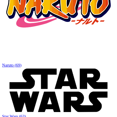
Naruto
(
69
)
Star Wars
(
63
)