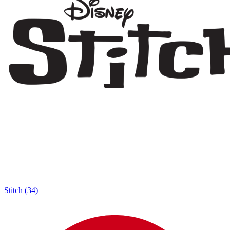
Stitch
(
34
)