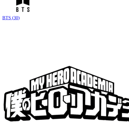
BTS
(
30
)