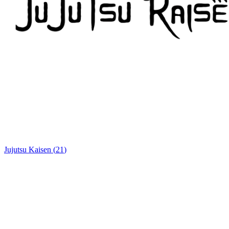
Jujutsu Kaisen
(
21
)