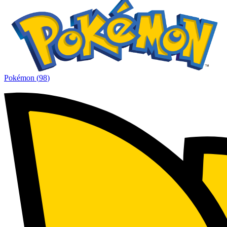
Pokémon
(
98
)