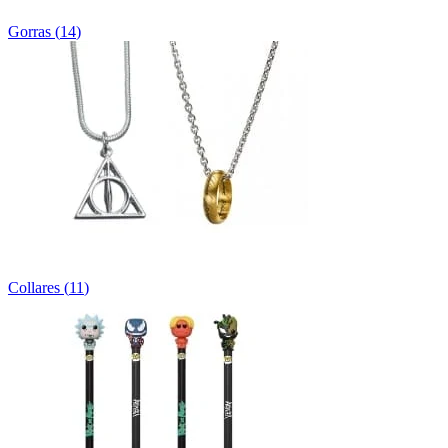
Gorras
(
14
)
Collares
(
11
)