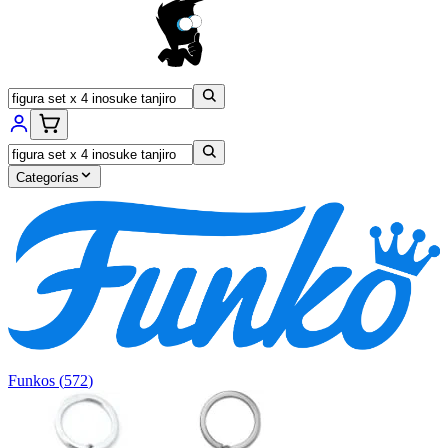
Categorías
Funkos
(
572
)