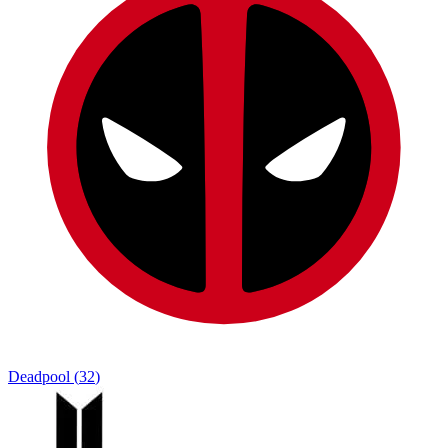
Deadpool
(
32
)