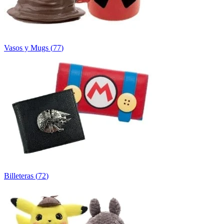
Vasos y Mugs
(
77
)
Billeteras
(
72
)