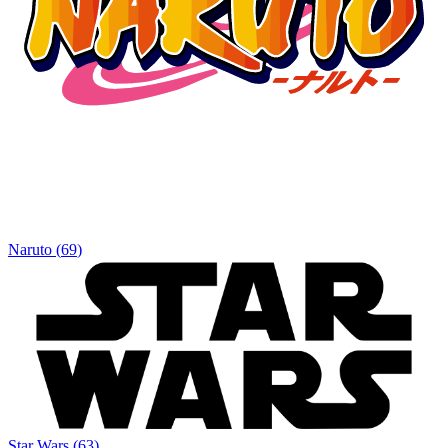
Naruto
(
69
)
Star Wars
(
63
)