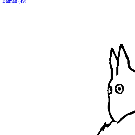
Batman
(
49
)