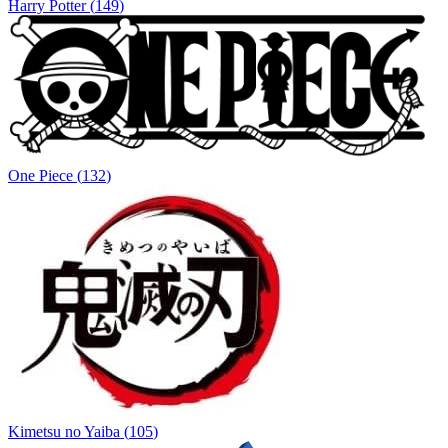
Harry Potter
(
149
)
One Piece
(
132
)
Kimetsu no Yaiba
(
105
)