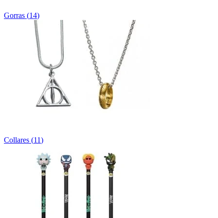
Gorras
(
14
)
Collares
(
11
)