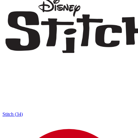
Stitch
(
34
)