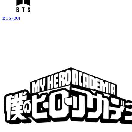
BTS
(
30
)