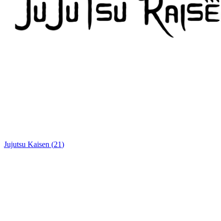
Jujutsu Kaisen
(
21
)