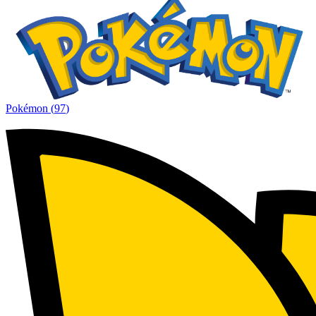
Pokémon
(
97
)