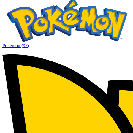
Pokémon
(
97
)