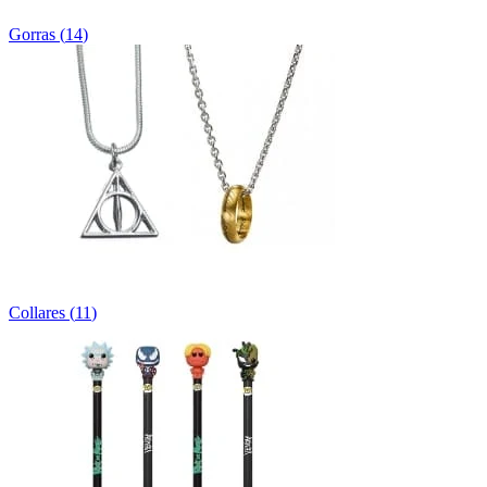
Gorras
(
14
)
Collares
(
11
)