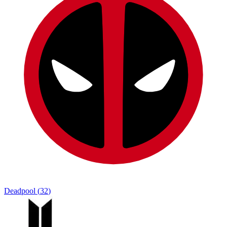
Deadpool
(
32
)