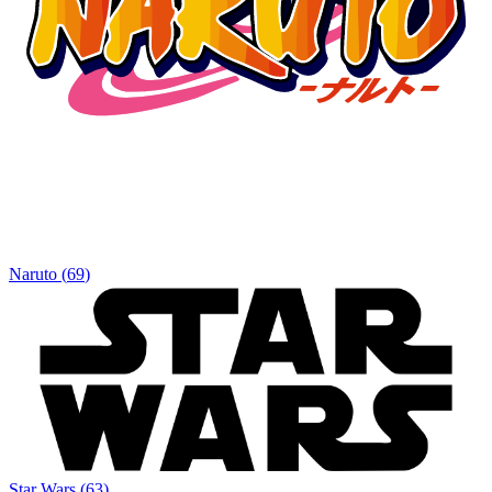
Naruto
(
69
)
Star Wars
(
63
)