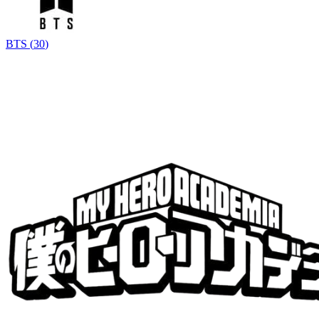
BTS
(
30
)