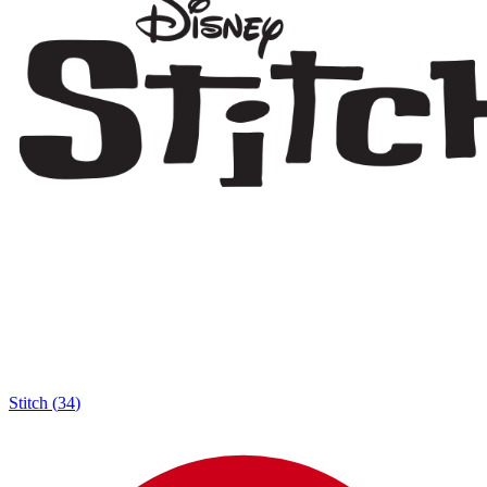
Stitch
(
34
)