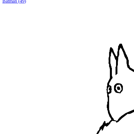
Batman
(
49
)