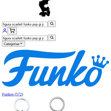
Categorías
Funkos
(
572
)