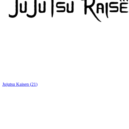
Jujutsu Kaisen
(
21
)