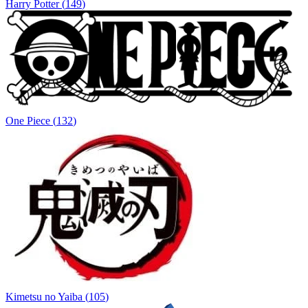
Harry Potter
(
149
)
One Piece
(
132
)
Kimetsu no Yaiba
(
105
)