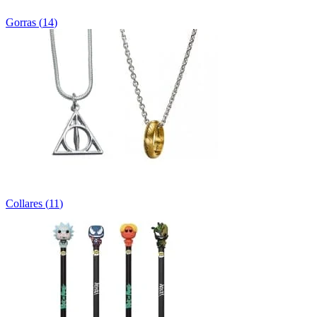
Gorras
(
14
)
Collares
(
11
)