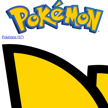
Pokémon
(
97
)