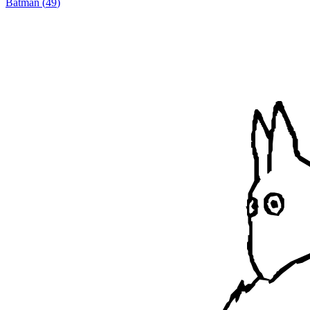
Batman
(
49
)