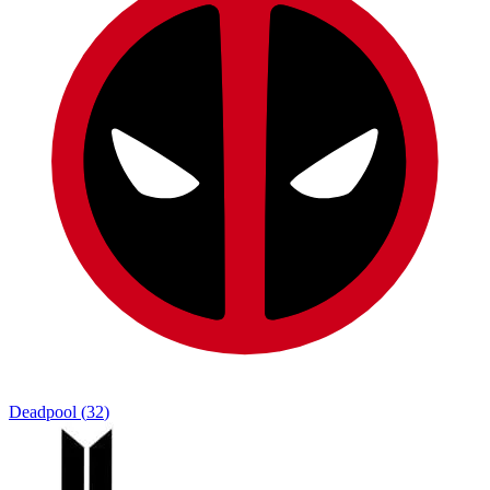
Deadpool
(
32
)