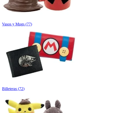
Vasos y Mugs
(
77
)
Billeteras
(
72
)