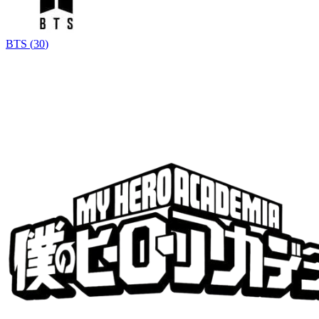
BTS
(
30
)