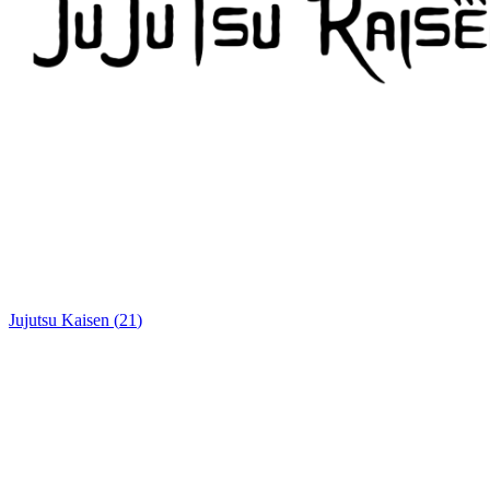
Jujutsu Kaisen
(
21
)