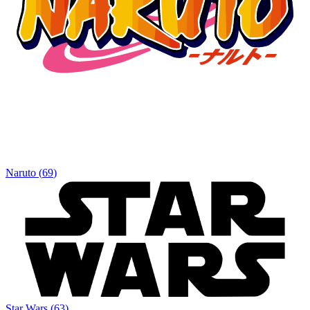
Naruto
(
69
)
Star Wars
(
63
)