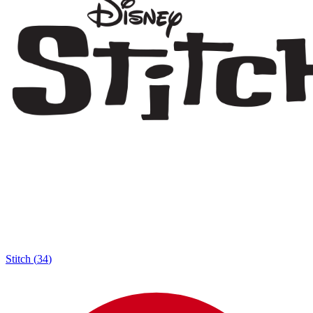
Stitch
(
34
)