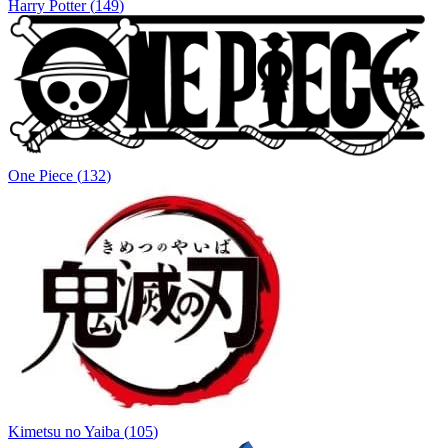
Harry Potter
(
149
)
One Piece
(
132
)
Kimetsu no Yaiba
(
105
)