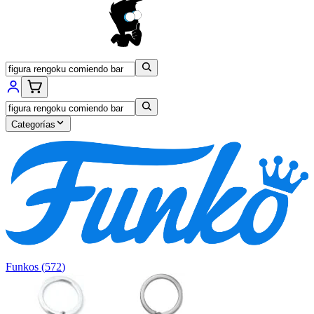
Categorías
Funkos
(
572
)