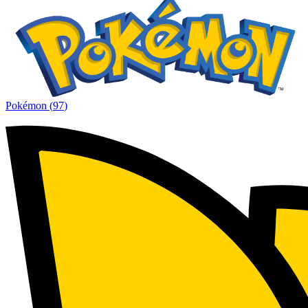
Pokémon
(
97
)