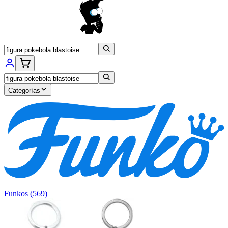
Categorías
Funkos
(
569
)