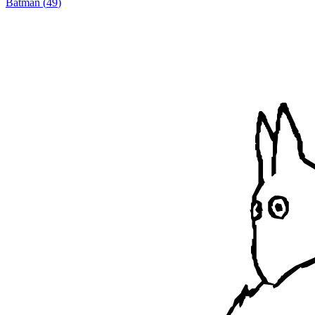
Batman
(
49
)