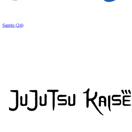
Sanrio
(
24
)