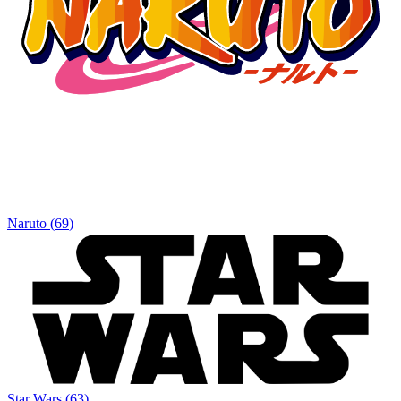
Naruto
(
69
)
Star Wars
(
63
)