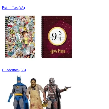
Estatuillas
(
43
)
Cuadernos
(
38
)