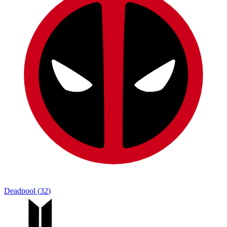
Deadpool
(
32
)