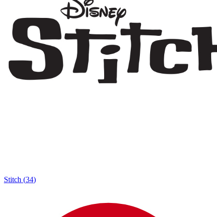
Stitch
(
34
)