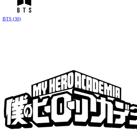
BTS
(
30
)