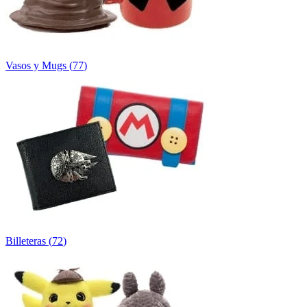
Vasos y Mugs
(
77
)
Billeteras
(
72
)