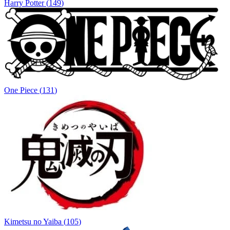
Harry Potter
(
149
)
One Piece
(
131
)
Kimetsu no Yaiba
(
105
)