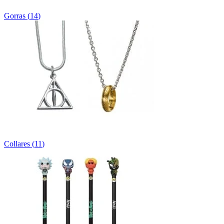
Gorras
(
14
)
Collares
(
11
)