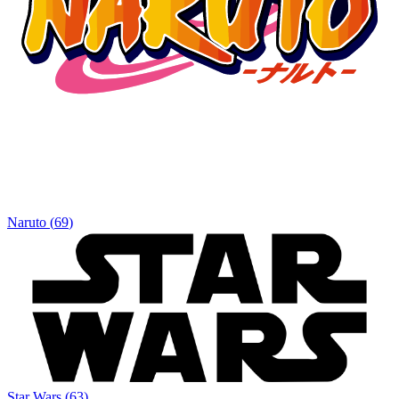
Naruto
(
69
)
Star Wars
(
63
)