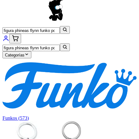
Categorías
Funkos
(
573
)