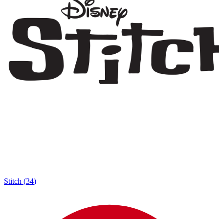
Stitch
(
34
)