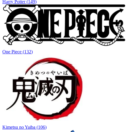
Harry Potter
(
149
)
One Piece
(
132
)
Kimetsu no Yaiba
(
106
)