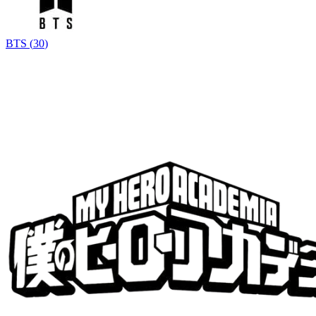
BTS
(
30
)