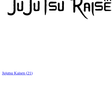
Jujutsu Kaisen
(
21
)