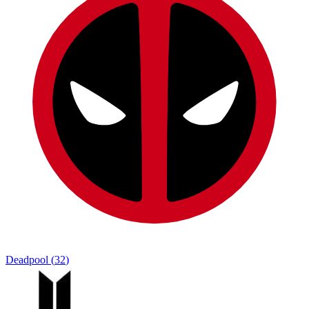
Deadpool
(
32
)