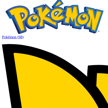
Pokémon
(
98
)