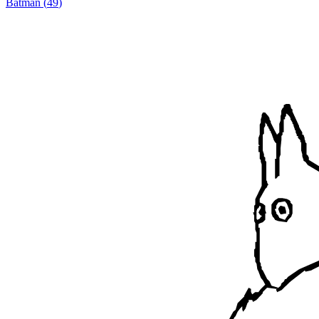
Batman
(
49
)