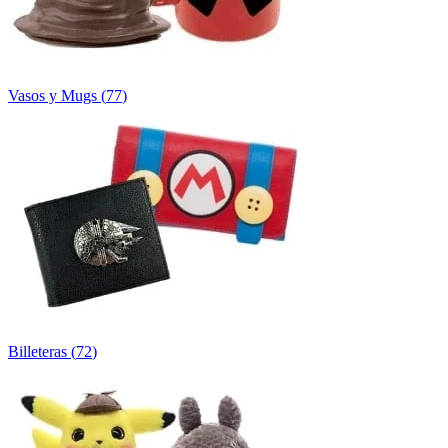
Vasos y Mugs
(
77
)
Billeteras
(
72
)