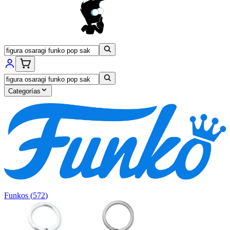
Categorías
Funkos
(
572
)