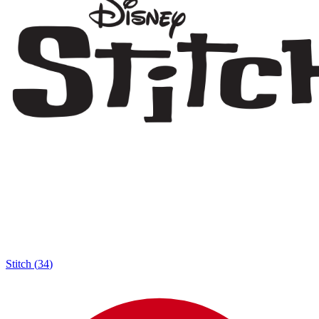
Stitch
(
34
)