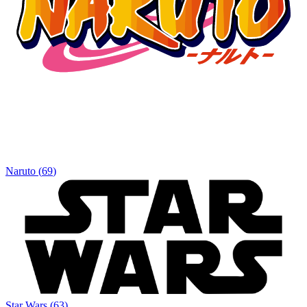
Naruto
(
69
)
Star Wars
(
63
)