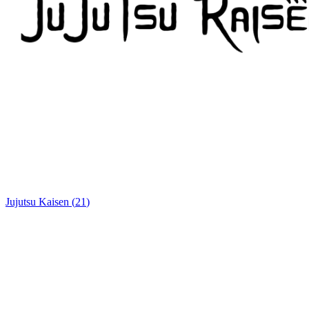
Jujutsu Kaisen
(
21
)