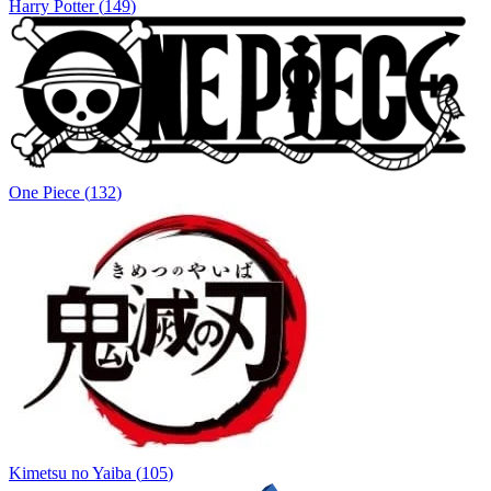
Harry Potter
(
149
)
One Piece
(
132
)
Kimetsu no Yaiba
(
105
)