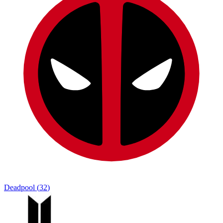
Deadpool
(
32
)