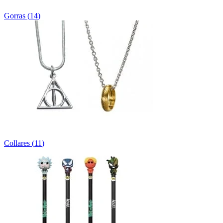
Gorras
(
14
)
Collares
(
11
)