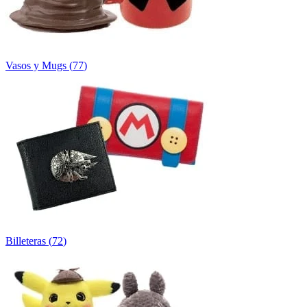
Vasos y Mugs
(
77
)
Billeteras
(
72
)