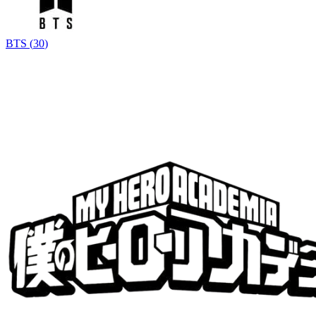
BTS
(
30
)