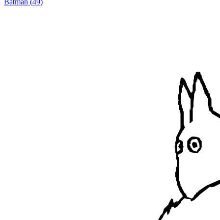
Batman
(
49
)