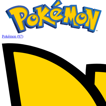
Pokémon
(
97
)