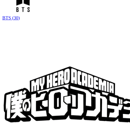
BTS
(
30
)