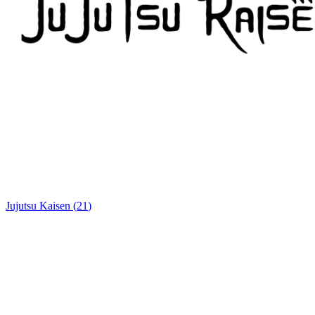
Jujutsu Kaisen
(
21
)