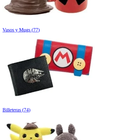
Vasos y Mugs
(
77
)
Billeteras
(
74
)