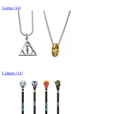
Gorras
(
14
)
Collares
(
11
)