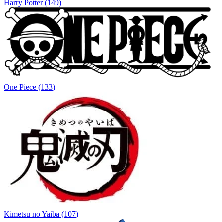
Harry Potter
(
149
)
One Piece
(
133
)
Kimetsu no Yaiba
(
107
)