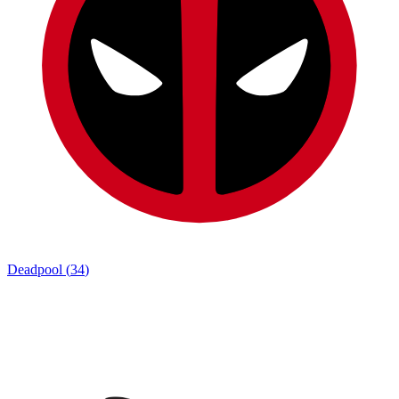
Deadpool
(
34
)