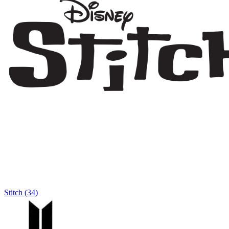
Stitch
(
34
)