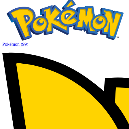
Pokémon
(
99
)