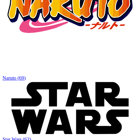
Naruto
(
69
)
Star Wars
(
63
)