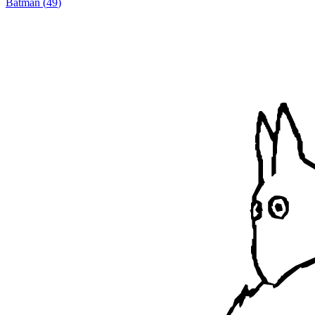
Batman
(
49
)