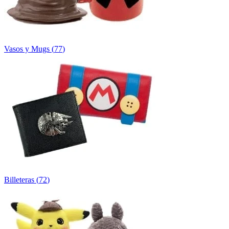
Vasos y Mugs
(
77
)
Billeteras
(
72
)