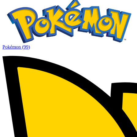
Pokémon
(
99
)