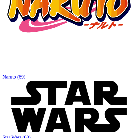
Naruto
(
69
)
Star Wars
(
63
)