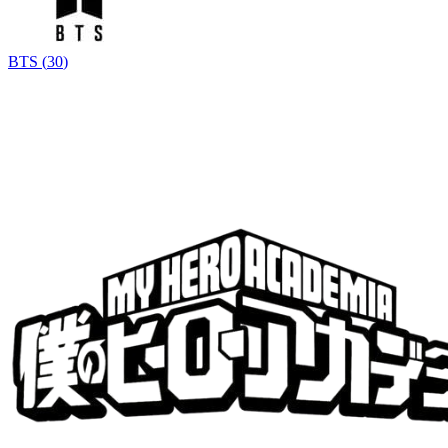
BTS
(
30
)