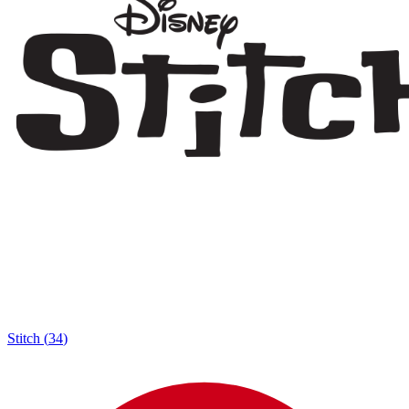
Stitch
(
34
)