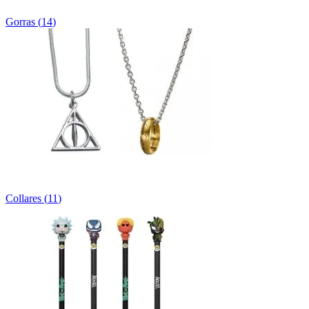
Gorras
(
14
)
Collares
(
11
)