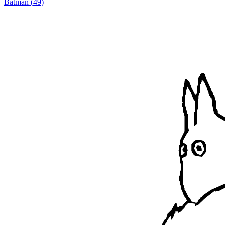
Batman
(
49
)