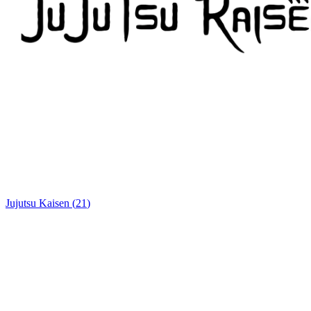
Jujutsu Kaisen
(
21
)