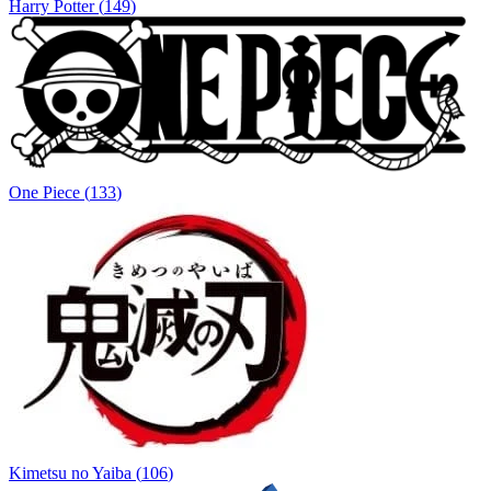
Harry Potter
(
149
)
One Piece
(
133
)
Kimetsu no Yaiba
(
106
)