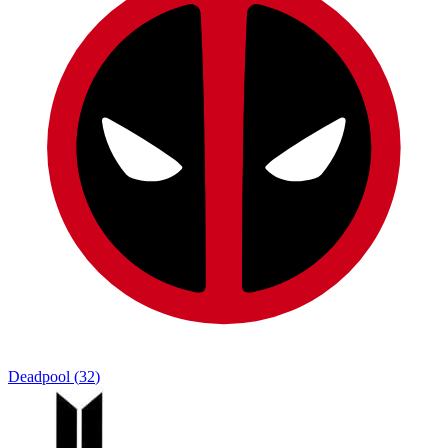
Deadpool
(
32
)