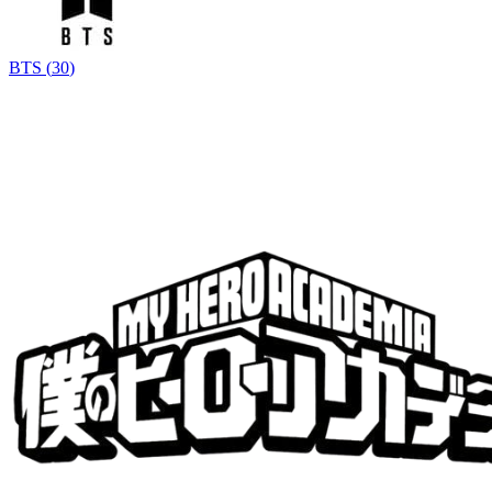
BTS
(
30
)