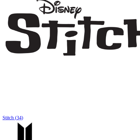
Stitch
(
34
)