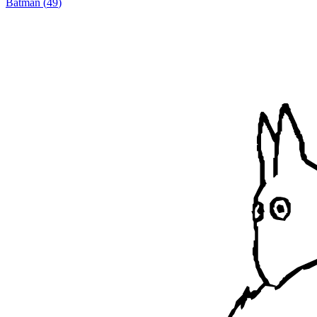
Batman
(
49
)