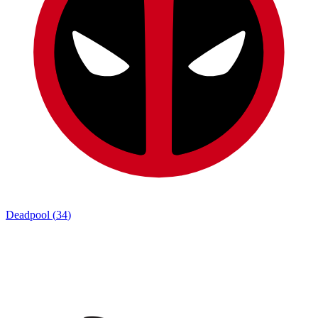
Deadpool
(
34
)