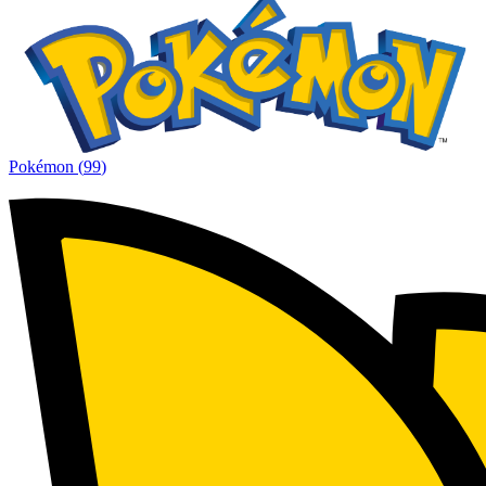
Pokémon
(
99
)