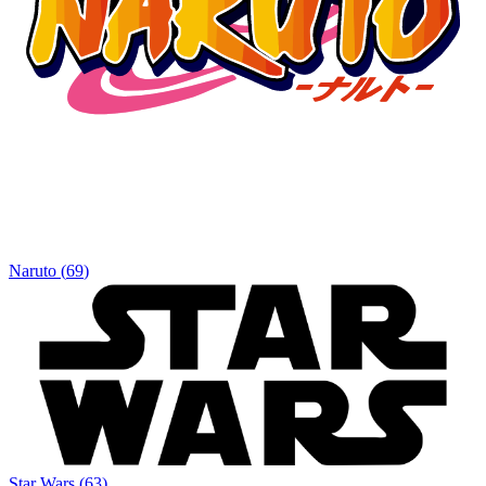
Naruto
(
69
)
Star Wars
(
63
)