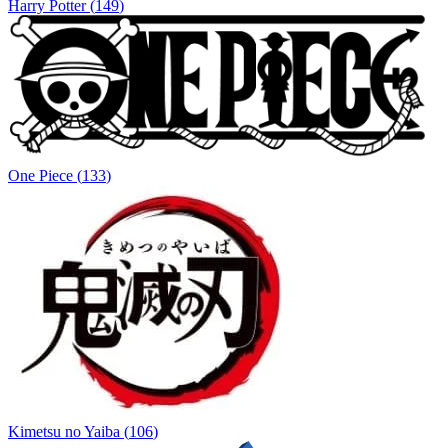
Harry Potter
(
149
)
One Piece
(
133
)
Kimetsu no Yaiba
(
106
)