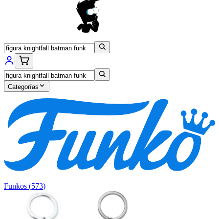
Categorías
Funkos
(
573
)