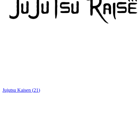
Jujutsu Kaisen
(
21
)