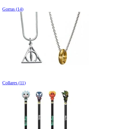
Gorras
(
14
)
Collares
(
11
)