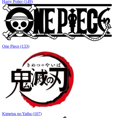
Harry Potter
(
149
)
One Piece
(
133
)
Kimetsu no Yaiba
(
107
)