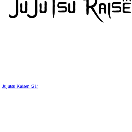
Jujutsu Kaisen
(
21
)