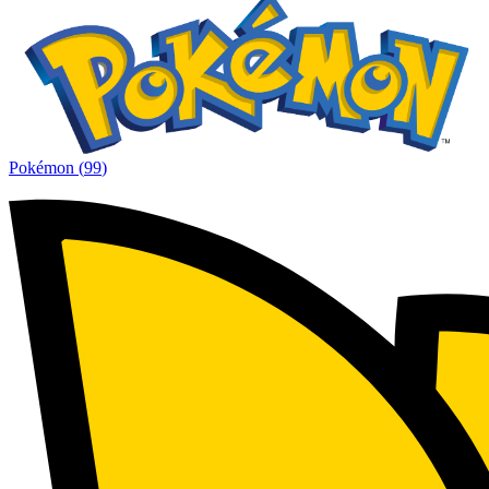
Pokémon
(
99
)