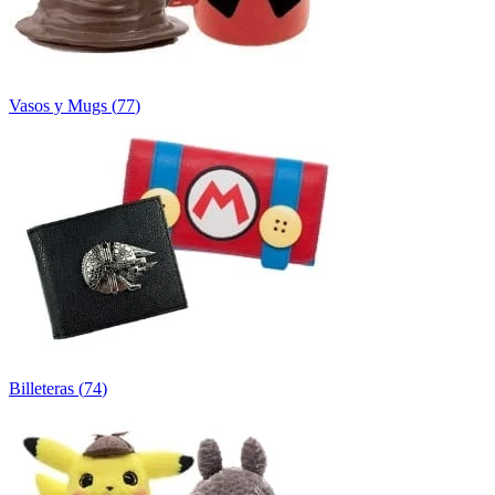
Vasos y Mugs
(
77
)
Billeteras
(
74
)