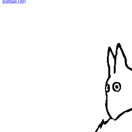
Batman
(
49
)