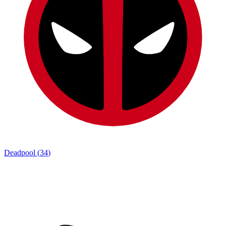
Deadpool
(
34
)