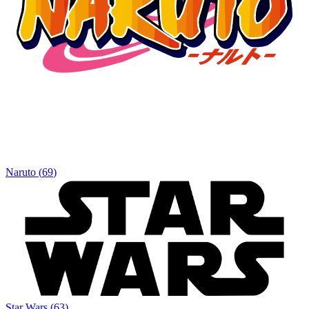
Naruto
(
69
)
Star Wars
(
63
)