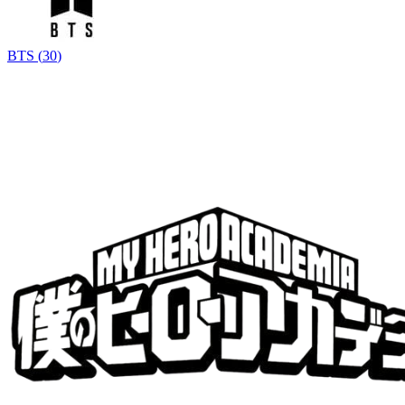
BTS
(
30
)