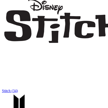
Stitch
(
34
)