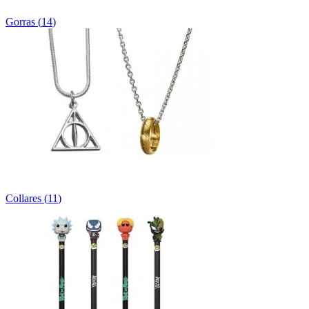
Gorras
(
14
)
Collares
(
11
)