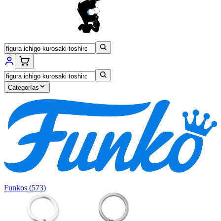
Categorías
Funkos
(
573
)