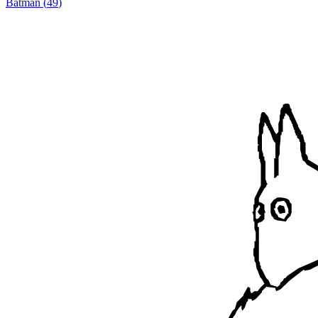
Batman
(
49
)