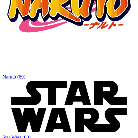
Naruto
(
69
)
Star Wars
(
63
)