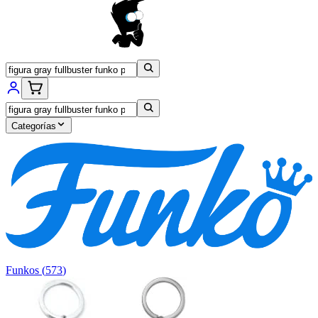
Categorías
Funkos
(
573
)