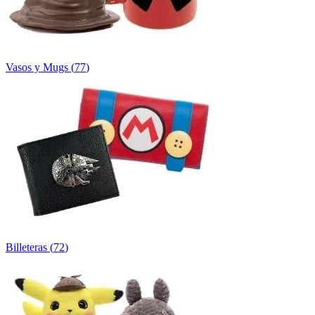
Vasos y Mugs
(
77
)
Billeteras
(
72
)