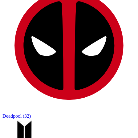
Deadpool
(
32
)