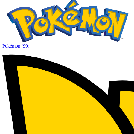
Pokémon
(
99
)