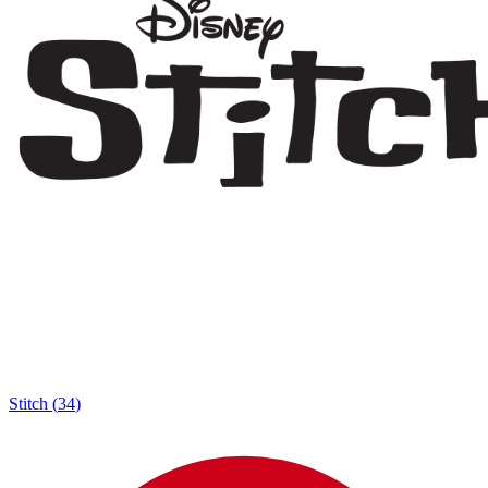
Stitch
(
34
)