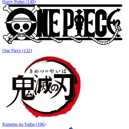
Harry Potter
(
149
)
One Piece
(
132
)
Kimetsu no Yaiba
(
106
)