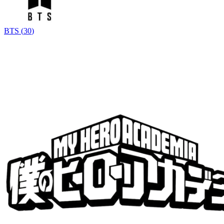
BTS
(
30
)