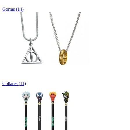
Gorras
(
14
)
Collares
(
11
)